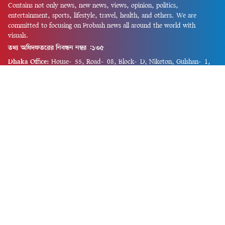
Contains not only news, new news, views, opinion, politics,
entertainment, sports, lifestyle, travel, health, and others. We are
committed to focusing on Probash news all around the world with
visuals.
তথ্য অধিদফতরের নিবন্ধন নম্বর :১৩৫
Dhaka Office:
House-55, Road-08, Block-D, Niketon, Gulshan-1,
Dhaka-1212.
Phone:
+880 1856 195 622
(WhatsApp)
Phone:
+880 1869 913 486
Chittagong office:
House-85/A, Road-7, 5th Floor, O.R.Nizam Road
R/A, 15 No. Bagmoniram,Panchlaish, Chattogram 4000.
Phone:
+880 1850 414 847
Phone:
+880 1313 427 319
Email:
newsnow24official@gmail.com
Design and Developed by
Md. Asif Iqbal
Privacy Policy
Contact Us