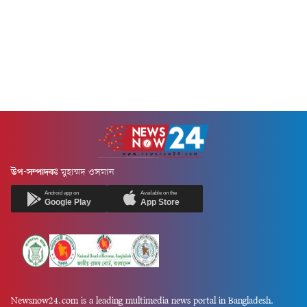
উপ-সম্পাদকঃ
মুহাম্মদ ওসমান
Android app on
Available on the
Google Play
App Store
Newsnow24.com is a leading multimedia news portal in Bangladesh.