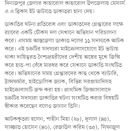
দিনাজপুর জেলার কাহারোল কাহারোল উপজেলায় মেসার্স
এ এ ব্রিকস ইট ভাটাতে ডাকাতরা হানা দেয়।
ডাকাতির ঘটনা প্রতিরোধ এবং ডাকাতদের গ্রেপ্তারের লক্ষে
র‌্যাবের একটি চৌকস দল সেখানে অভিযান পরিচালনা
করে। এসময় আন্তজেলা ডাকাত দলের ১১ সদস্যকে আটক
করে। এই চক্রটির সদস্যরা মাইক্রোবাসযোগে ইট ভাটায়
থাকা দায়িত্বরত নৈশ্যপ্রহরীদের দেশীয় অস্ত্রের মুখে জিম্মি
করে হাত-পা বেঁধে মারধর করে সেখানে ডাকাতি সংঘটিত
করে। অভিযানের সময় গ্রেপ্তারদের কাছ থেকে ব্যাটারি,
ট্রান্সফর্মার, হাইড্রোলিক জ্যাক, বিভিন্ন সরঞ্জামাদিসহ
মাইক্রোবাসটি জব্দ করা হয়। প্রাথমিক জিজ্ঞাসাবাদে
চক্রটির সদস্যরা ডাকাতির ঘটনা সংঘটিত করার বিষয়টি
স্বীকার করেছেন বলেও জানান তিনি।
আটককৃতরা হলেন, শাহীন মিয়া (২৮), দুলাল (৪৫),
সাজ্জাত হোসেন (৪০), রেজাউল করিম (৩৫), সিফাজুল