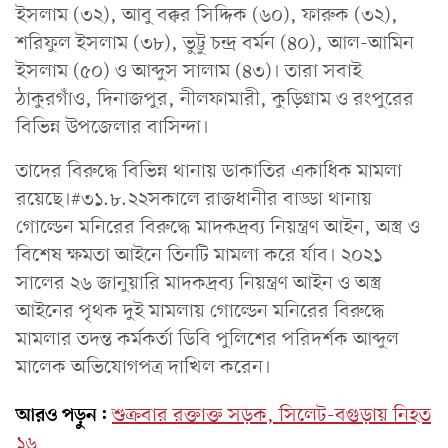
ইসলাম (৩২), আবু বক্কর সিদ্দিক (৬০), ফারুক (৩২),
শরিফুল ইসলাম (৩৮), ভুট্টু চন্দ্র বর্মন (৪০), আল-আমিন
ইসলাম (৫০) ও আব্দুস সালাম (৪৩)। তারা সবাই
ঠাকুরগাঁও, দিনাজপুর, নীলফামারী, কুড়িগ্রাম ও রংপুরের
বিভিন্ন উপজেলার বাসিন্দা।
তাদের বিরুদ্ধে বিভিন্ন থানায় ডাকাতির একাধিক মামলা
রয়েছে।#৩১.৮.২২সকালে রাজধানীর বাড্ডা থানায়
গোল্ডেন মনিরের বিরুদ্ধে মাদকদ্রব্য নিয়ন্ত্রণ আইন, অস্ত্র ও
বিশেষ ক্ষমতা আইনে তিনটি মামলা করে র্যাব। ২০২১
সালের ২৬ জানুয়ারি মাদকদ্রব্য নিয়ন্ত্রণ আইন ও অস্ত্র
আইনের পৃথক দুই মামলায় গোল্ডেন মনিরের বিরুদ্ধে
মামলার তদন্ত কর্মকর্তা ডিবি পুলিশের পরিদর্শক আব্দুল
মালেক অভিযোগপত্র দাখিল করেন।
আরও পড়ুন:
শুক্রবার রক্তাক্ত সড়ক, সিলেট-বগুড়ায় নিহত
১৬