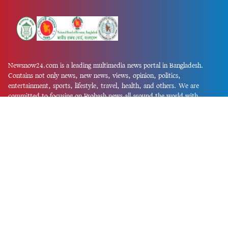
Newsnow24.com is a leading multimedia news portal in Bangladesh.
Contains not only news, new news, views, opinion, politics,
entertainment, sports, lifestyle, travel, health, and others. We are
committed to focusing on Probash news all around the world with
visuals.
তথ্য অধিদফতরের নিবন্ধন নম্বর :১৩৫
Dhaka Office:
House-55, Road-08, Block-D, Niketon, Gulshan-1,
Dhaka-1212.
Phone:
+880 1856 195 622
(WhatsApp)
Phone:
+880 1869 913 486
Chittagong office:
House-85/A, Road-7, 5th Floor, O.R.Nizam Road
R/A, 15 No. Bagmoniram,Panchlaish, Chattogram 4000.
Phone:
+880 1850 414 847
Phone:
+880 1313 427 319
Email:
newsnow24official@gmail.com