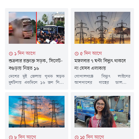
১ দিন আগে
৫ দিন আগে
শুক্রবার রক্তাক্ত সড়ক, সিলেট-
মঙ্গলবার ৭ ঘণ্টা বিদ্যুৎ থাকবে
বগুড়ায় নিহত ১৬
না যেসব এলাকায়
দেশের দুই জেলায় পৃথক সড়ক
গোপালগঞ্জে বিদ্যুৎ লাইনের
দুর্ঘটনায় একদিনে ১৬ জন নিহত
আশপাশের গাছের ডালপালা
হয়েছেন। এসব দুর্ঘটনায় আরও
ছাঁটাইয়ের কাজের জন্য মঙ্গলবার (৪
বেশ কয়েকজন আহত হয়েছেন।
আগস্ট) কয়েকটি এলাকায় টানা সাত
নিহতদের মধ্যে সিলেটে নয়জন
ঘণ্টা বিদ্যুৎ সরবরাহ বন্ধ থাকবে। এ
এবং বগুড়ায় সাতজন রয়েছেন।
তথ্য জানিয়েছে গোপালগঞ্জ বিদ্যুৎ
শুক্রবার (৭ আগস্ট) পৃথক সময়ে এ
সরবরাহ কর্তৃপক্ষ (ওজোপাডিকো)।
দুর্ঘটনাগুলো ঘটে।সিলেটঢাকা-
সোমবার (৩ আগস্ট) প্রকাশিত এক
সিলেট মহাসড়কের ওসমানীনগরে
বিজ্ঞপ্তিতে জানানো হয়, ঝড়-বৃষ্টির
দুই বাসের মুখোমুখি সংঘর্ষে
সময় নিরবচ্ছিন্ন বিদ্যুৎ সরবরাহ
৮ দিন আগে
১৫ দিন আগে
নিহতের সংখ্যা বেড়ে ৯ জনে
নিশ্চিত করা এবং সম্ভাব্য বিভ্রাট