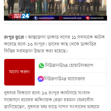
রংপুর ব্যুরো:
আন্তজেলা ডাকাত দলের ১১ সদস্যকে আটক
করেছে র‌্যাব-১৩ রংপুর। তাদের কাছ থেকে ডাকাতির
বিভিন্ন সরমজান উদ্ধার করা হয়েছে।
নিউজনাউ২৪ হোয়াটসঅ্যাপ
ফলো করুন
নিউজনাউ২৪ ম্যাসেঞ্জার
বুধবার বিকালে র‌্যাব-১৩ রংপুর কার্যালয়ে সংবাদ
সম্মেলনে র‌্যাবের অধিনায়ক রেজা রহমান ফেরদৌস
জানিয়েছেন, বুধবার মধ্য রাতে গাপন সংবাদের মাধ্যমে