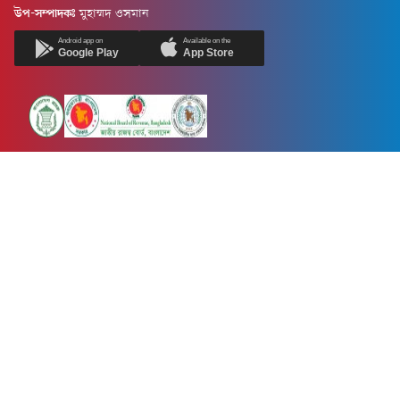
উপ-সম্পাদকঃ
মুহাম্মদ ওসমান
Android app on
Available on the
Google Play
App Store
Newsnow24.com is a leading multimedia news portal in Bangladesh.
Contains not only news, new news, views, opinion, politics,
entertainment, sports, lifestyle, travel, health, and others. We are
committed to focusing on Probash news all around the world with
visuals.
তথ্য অধিদফতরের নিবন্ধন নম্বর :১৩৫
Dhaka Office:
House-55, Road-08, Block-D, Niketon, Gulshan-1,
Dhaka-1212.
Phone:
+880 1856 195 622
(WhatsApp)
Phone:
+880 1869 913 486
Chittagong office:
House-85/A, Road-7, 5th Floor, O.R.Nizam Road
R/A, 15 No. Bagmoniram,Panchlaish, Chattogram 4000.