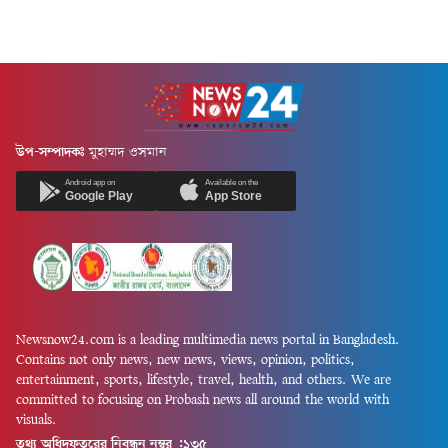
উপ-সম্পাদকঃ
মুহাম্মদ ওসমান
Android app on
Available on the
Google Play
App Store
Newsnow24.com is a leading multimedia news portal in Bangladesh.
Contains not only news, new news, views, opinion, politics,
entertainment, sports, lifestyle, travel, health, and others. We are
committed to focusing on Probash news all around the world with
visuals.
তথ্য অধিদফতরের নিবন্ধন নম্বর :১৩৫