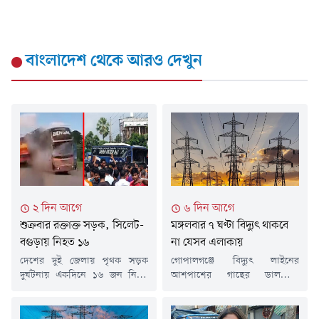
বাংলাদেশ
থেকে আরও দেখুন
২ দিন আগে
৬ দিন আগে
শুক্রবার রক্তাক্ত সড়ক, সিলেট-
মঙ্গলবার ৭ ঘণ্টা বিদ্যুৎ থাকবে
বগুড়ায় নিহত ১৬
না যেসব এলাকায়
দেশের দুই জেলায় পৃথক সড়ক
গোপালগঞ্জে বিদ্যুৎ লাইনের
দুর্ঘটনায় একদিনে ১৬ জন নিহত
আশপাশের গাছের ডালপালা
হয়েছেন। এসব দুর্ঘটনায় আরও
ছাঁটাইয়ের কাজের জন্য মঙ্গলবার (৪
বেশ কয়েকজন আহত হয়েছেন।
আগস্ট) কয়েকটি এলাকায় টানা সাত
নিহতদের মধ্যে সিলেটে নয়জন
ঘণ্টা বিদ্যুৎ সরবরাহ বন্ধ থাকবে। এ