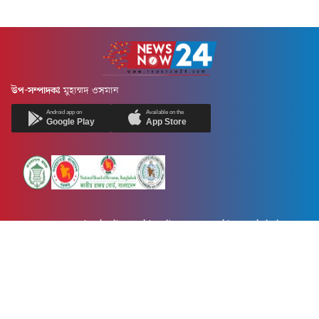
উপ-সম্পাদকঃ
মুহাম্মদ ওসমান
Android app on
Available on the
Google Play
App Store
Newsnow24.com is a leading multimedia news portal in Bangladesh.
Contains not only news, new news, views, opinion, politics,
entertainment, sports, lifestyle, travel, health, and others. We are
committed to focusing on Probash news all around the world with
visuals.
তথ্য অধিদফতরের নিবন্ধন নম্বর :১৩৫
Dhaka Office:
House-55, Road-08, Block-D, Niketon, Gulshan-1,