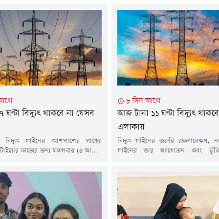
 আগে
৮ দিন আগে
৭ ঘণ্টা বিদ্যুৎ থাকবে না যেসব
আজ টানা ১১ ঘণ্টা বিদ্যুৎ থাকব
এলাকায়
ে বিদ্যুৎ লাইনের আশপাশের গাছের
বিদ্যুৎ লাইনের জরুরি রক্ষণাবেক্ষণ, 
টাইয়ের কাজের জন্য মঙ্গলবার (৪ আগস্ট)
লাইনের তার সংযোজন এবং ঝুঁকিপূ
ায় টানা সাত ঘণ্টা বিদ্যুৎ সরবরাহ বন্ধ
ডালপালা ছাঁটাইয়ের কাজের কারণে আজ
্য জানিয়েছে গোপালগঞ্জ বিদ্যুৎ সরবরাহ
আগস্ট) দেশের কয়েকটি এলাকায় নির্দিষ্
ষ (ওজোপাডিকো)।সোমবার (৩ আগস্ট)
বিদ্যুৎ সরবরাহ বন্ধ থাকবে। এ তথ্য পৃথক
 বিজ্ঞপ্তিতে জানানো হয়, ঝড়-বৃষ্টির সময়
জানিয়েছে সংশ্লিষ্ট বিদ্যুৎ কর্তৃপক্ষ।নাটোর
বিদ্যুৎ সরবরাহ নিশ্চিত করা এবং সম্ভাব্য
সমিতি-২ জানিয়েছে, বড়াইগ্রাম-১
ে এই রক্ষণাবেক্ষণ কার্যক্রম...
উপকেন্দ্রের ৭ নম্বর ফিডারের আওতায় নত