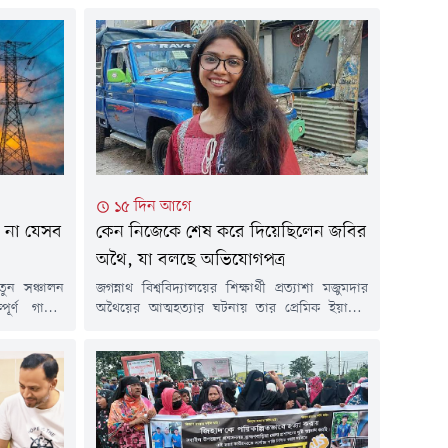
১৫ দিন আগে
ে না যেসব
কেন নিজেকে শেষ করে দিয়েছিলেন জবির
অথৈ, যা বলছে অভিযোগপত্র
নতুন সঞ্চালন
জগন্নাথ বিশ্ববিদ্যালয়ের শিক্ষার্থী প্রত্যাশা মজুমদার
র্ণ গাছের
অথৈয়ের আত্মহত্যার ঘটনায় তার প্রেমিক ইয়াছিন
 শনিবার (১
মজুমদারের বিরুদ্ধে আত্মহত্যায় প্ররোচনার অভিযোগ
ট সময়ের জন্য
এনে আদালতে অভিযোগপত্র জমা দিয়েছে পুলিশ।
 বিজ্ঞপ্তিতে
তদন্ত কর্মকর্তার দাবি, দীর্ঘদিনের মানসিক নিপীড়নের
 পল্লী বিদ্যুৎ
কারণেই অথৈ আত্মহত্যার পথ বেছে নেন। তবে
 (বনপাড়া)
ইয়াছিনের আইনজীবীর দাবি, তিনি সম্প্রতি হৃদরোগে
ুন...
আক্রান্ত হয়ে মারা গেছেন।গত বছরের ২৯ এপ্রিল