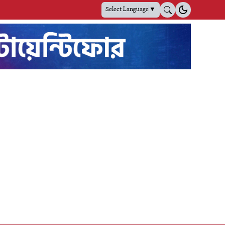
Select Language
▼