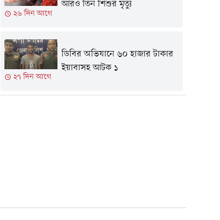
আরও তিন শিশুর মৃত্যু
২৬ দিন আগে
ডিবির অভিযানে ৬০ হাজার টাকার
ইয়াবাসহ আটক ১
২৭ দিন আগে