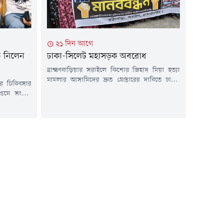
সূত্রাপুরের লক্ষ্মীবাজারের...
২১ দিন আগে
ব নিলেন
ঢাকা-সিলেট মহাসড়ক অবরোধ
ব্রাহ্মণবাড়িয়ার সরাইলে কিশোর জিহাদ মিয়া হত্যা
মামলার আসামিদের দ্রুত গ্রেপ্তারের দাবিতে ঢাকা-
র চিকিৎসার
সিলেট মহাসড়ক অবরোধ করেছেন স্থানীয় বাসিন্দারা।
্যমে সংবাদ
রবিবার (১৯ জুলাই) সকাল সাড়ে ৯টা থেকে
্ব নিয়েছেন
উপজেলার সদর ইউনিয়নের কুট্টাপাড়া মোড় এলাকায়
ে প্রয়োজনীয়
এ কর্মসূচি শুরু হয়।স্থানীয় সূত্রে জানা গেছে, গত ১০
তিকুর রহমান
জুলাই কুট্টাপাড়া গ্রামের কিশোর জিহাদ মিয়াকে
রীর কার্যালয়
কুপিয়ে হত্যা করা হয়। এ ঘটনায়...
ধানমন্ত্রীর
আমানুল্লাহ