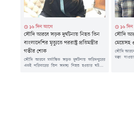
১৬ দিন আগে
১৬ দি
সৌদি আরবে সড়ক দুর্ঘটনায় নিহত তিন
সৌদি আরব
বাংলাদেশির মৃত্যুতে পররাষ্ট্র প্রতিমন্ত্রীর
মেয়েসহ 
গভীর শোক
সৌদি আরবে
মক্কা যাও
সৌদি আরবে মর্মান্তিক সড়ক দুর্ঘটনায় ফরিদপুরের
মেয়েসহ তি
একই পরিবারের তিন সদস্য নিহত হওয়ার ঘটনায়
আহত হয়েছ
গভীর শোক ও দুঃখ প্রকাশ করেছেন পররাষ্ট্র প্রতিমন্ত্রী
বৃহস্পতিবা
শামা ওবায়েদ ইসলাম।শুক্রবার এক শোকবার্তায় তিনি
দিকে সৌদ
নিহতদের রুহের মাগফিরাত কামনা করেন এবং
প্রাইভেটক
শোকসন্তপ্ত পরিবারের সদস্যদের প্রতি গভীর সমবেদনা
সংঘর্ষে এ দ
জানান। একই সাথে এই শোক সইবার শক্তি ও ধৈর্য
দানের জন্য...