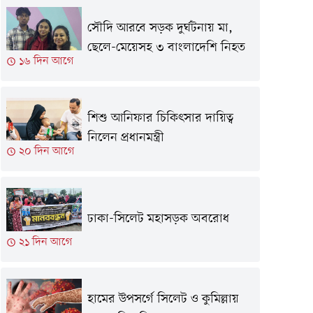
সৌদি আরবে সড়ক দুর্ঘটনায় মা,
ছেলে-মেয়েসহ ৩ বাংলাদেশি নিহত
১৬ দিন আগে
শিশু আনিফার চিকিৎসার দায়িত্ব
নিলেন প্রধানমন্ত্রী
২০ দিন আগে
ঢাকা-সিলেট মহাসড়ক অবরোধ
২১ দিন আগে
হামের উপসর্গে সিলেট ও কুমিল্লায়