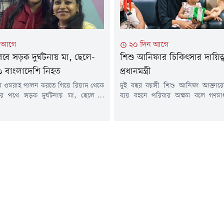
ন আগে
২০ দিন আগে
ে সড়ক দুর্ঘটনায় মা, ছেলে-
শিশু আনিফার চিকিৎসার দায়িত্
৩ বাংলাদেশি নিহত
প্রধানমন্ত্রী
 ওমরাহ পালন করতে গিয়ে রিয়াদ থেকে
দুই বছর বয়সী শিশু আনিফা আক্তারে
য়ার পথে সড়ক দুর্ঘটনায় মা, ছেলে ও
ব্যয় বহনে পরিবার অক্ষম বলে গণমাধ
ন বাংলাদেশি নিহত হয়েছেন। এ ঘটনায়
প্রকাশের পর তার চিকিৎসার দায়িত
েন পরিবারের আরও দুই সদস্য।
প্রধানমন্ত্রী তারেক রহমান। এ বিষয়
র (২৩ জুলাই) বাংলাদেশ সময় দুপুর ৩টার
ব্যবস্থা নিতে অতিরিক্ত প্রেস সচিব আ
ি আরবের রিয়াদে তাদের বহনকারী
রুমনকে নির্দেশ দিয়েছেন তিনি।প্রধানমন্ত্
ারের সাথে একটি মালবাহী যানবাহনের
সূত্রে জানা গেছে, সোমবার দুপুরে প্র
ুর্ঘটনা ঘটে।নিহতরা...
কার্যালয়ের চিকিৎসক শাহ মোহাম্মদ 
আমানের...