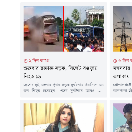
২ দিন আগে
৬ দিন
শুক্রবার রক্তাক্ত সড়ক, সিলেট-বগুড়ায়
মঙ্গলবার 
নিহত ১৬
এলাকায়
দেশের দুই জেলায় পৃথক সড়ক দুর্ঘটনায় একদিনে ১৬
গোপালগঞ্জ
জন নিহত হয়েছেন। এসব দুর্ঘটনায় আরও বেশ
ডালপালা ছাঁ
কয়েকজন আহত হয়েছেন। নিহতদের মধ্যে সিলেটে
কয়েকটি এলাক
নয়জন এবং বগুড়ায় সাতজন রয়েছেন।শুক্রবার (৭
থাকবে। এ তথ
আগস্ট) পৃথক সময়ে এ দুর্ঘটনাগুলো ঘটে।সিলেটঢাকা-
কর্তৃপক্
সিলেট মহাসড়কের ওসমানীনগরে দুই বাসের
প্রকাশিত এক
মুখোমুখি সংঘর্ষে নিহতের সংখ্যা বেড়ে ৯ জনে
নিরবচ্ছিন্ন 
দাঁড়িয়েছে। এতে আহত হয়েছেন অন্তত ১৩...
বিভ্রাট এড়াত