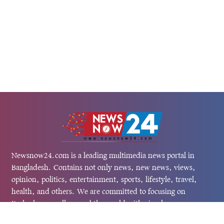
Newsnow24.com is a leading multimedia news portal in
Bangladesh. Contains not only news, new news, views,
opinion, politics, entertainment, sports, lifestyle, travel,
health, and others. We are committed to focusing on
Probash news all around the world with visuals.
তথ্য অধিদফতরের নিবন্ধন নম্বর :১৩৫