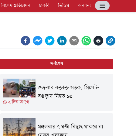
বিশেষ প্রতিবেদন
চাকরি
ভিডিও
অন্যান্য
সর্বশেষ
শুক্রবার রক্তাক্ত সড়ক, সিলেট-
বগুড়ায় নিহত ১৬
২ দিন আগে
মঙ্গলবার ৭ ঘণ্টা বিদ্যুৎ থাকবে না
যেসব এলাকায়