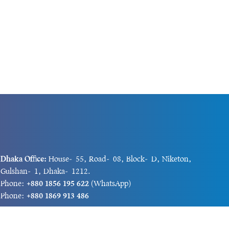
Dhaka Office:
House-55, Road-08, Block-D, Niketon,
Gulshan-1, Dhaka-1212.
Phone:
+880 1856 195 622
(WhatsApp)
Phone:
+880 1869 913 486
Chittagong office:
House-85/A, Road-7, 5th Floor,
O.R.Nizam Road R/A, 15 No. Bagmoniram,Panchlaish,