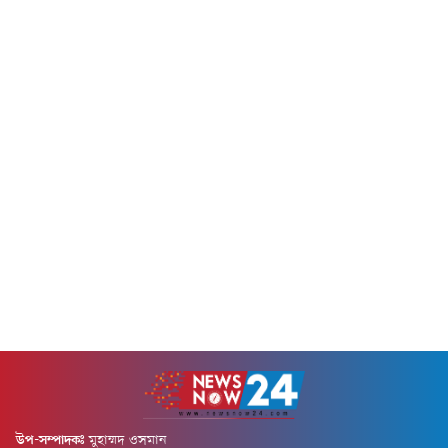
উপ-সম্পাদকঃ
মুহাম্মদ ওসমান