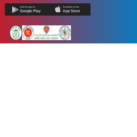
Android app on
Available on the
Google Play
App Store
Newsnow24.com is a leading multimedia news portal in Bangladesh.
Contains not only news, new news, views, opinion, politics,
entertainment, sports, lifestyle, travel, health, and others. We are
committed to focusing on Probash news all around the world with
visuals.
তথ্য অধিদফতরের নিবন্ধন নম্বর :১৩৫
Dhaka Office:
House-55, Road-08, Block-D, Niketon, Gulshan-1,
Dhaka-1212.
Phone:
+880 1856 195 622
(WhatsApp)
Phone:
+880 1869 913 486
Chittagong office:
House-85/A, Road-7, 5th Floor, O.R.Nizam Road
R/A, 15 No. Bagmoniram,Panchlaish, Chattogram 4000.
Phone:
+880 1850 414 847