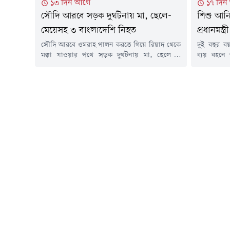
১৩ দিন আগে
১৭ দিন
সৌদি আরবে সড়ক দুর্ঘটনায় মা, ছেলে-
শিশু আনি
মেয়েসহ ৩ বাংলাদেশি নিহত
প্রধানমন্ত্রী
সৌদি আরবে ওমরাহ পালন করতে গিয়ে রিয়াদ থেকে
দুই বছর ব
মক্কা যাওয়ার পথে সড়ক দুর্ঘটনায় মা, ছেলে ও
ব্যয় বহনে
মেয়েসহ তিন বাংলাদেশি নিহত হয়েছেন। এ ঘটনায়
প্রকাশের 
আহত হয়েছেন পরিবারের আরও দুই সদস্য।
প্রধানমন্ত
বৃহস্পতিবার (২৩ জুলাই) বাংলাদেশ সময় দুপুর ৩টার
ব্যবস্থা ন
দিকে সৌদি আরবের রিয়াদে তাদের বহনকারী
রুমনকে নির্দ
প্রাইভেটকারের সাথে একটি মালবাহী যানবাহনের
সূত্রে জান
সংঘর্ষে এ দুর্ঘটনা ঘটে।নিহতরা...
কার্যালয়ে
আমানের...