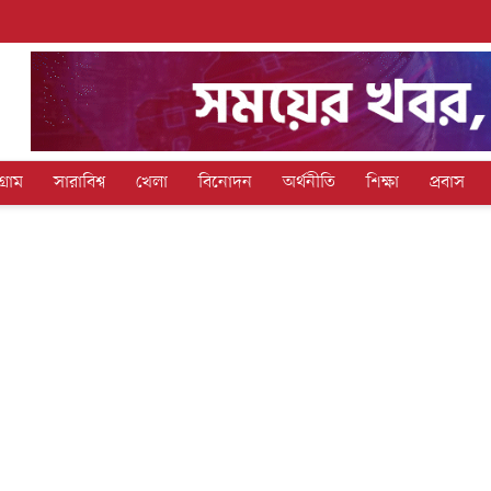
গ্রাম
সারাবিশ্ব
খেলা
বিনোদন
অর্থনীতি
শিক্ষা
প্রবাস