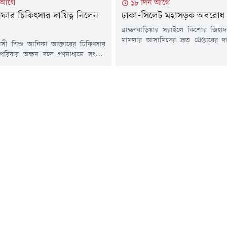
 আগে
১৮ দিন আগে
ফার চিকিৎসার দায়িত্ব নিলেন
ঢাকা-সিলেট মহাসড়ক অবরোধ
ব্রাহ্মণবাড়িয়ার সরাইলে কিশোর জিহাদ
মামলার আসামিদের দ্রুত গ্রেপ্তারের দ
য়সী শিশু আনিফা আক্তারের চিকিৎসার
সিলেট মহাসড়ক অবরোধ করেছেন স্থানীয় 
 পরিবার অক্ষম বলে গণমাধ্যমে সংবাদ
রবিবার (১৯ জুলাই) সকাল সাড়ে
পর তার চিকিৎসার দায়িত্ব নিয়েছেন
উপজেলার সদর ইউনিয়নের কুট্টাপাড়া 
্রী তারেক রহমান। এ বিষয়ে প্রয়োজনীয়
এ কর্মসূচি শুরু হয়।স্থানীয় সূত্রে জানা
িতে অতিরিক্ত প্রেস সচিব আতিকুর রহমান
জুলাই কুট্টাপাড়া গ্রামের কিশোর জ
েশ দিয়েছেন তিনি।প্রধানমন্ত্রীর কার্যালয়
কুপিয়ে হত্যা করা হয়। এ ঘটনায়...
া গেছে, সোমবার দুপুরে প্রধানমন্ত্রীর
র চিকিৎসক শাহ মোহাম্মদ আমানুল্লাহ