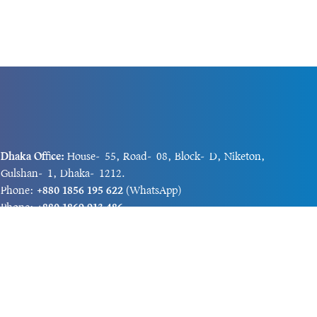
Dhaka Office:
House-55, Road-08, Block-D, Niketon,
Gulshan-1, Dhaka-1212.
Phone:
+880 1856 195 622
(WhatsApp)
Phone:
+880 1869 913 486
Chittagong office:
House-85/A, Road-7, 5th Floor,
O.R.Nizam Road R/A, 15 No. Bagmoniram,Panchlaish,
Chattogram 4000.
Phone:
+880 1850 414 847
Phone:
+880 1313 427 319