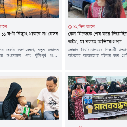
 আগে
১২ দিন আগে
১ ঘণ্টা বিদ্যুৎ থাকবে না যেসব
কেন নিজেকে শেষ করে দিয়েছি
অথৈ, যা বলছে অভিযোগপত্র
নের জরুরি রক্ষণাবেক্ষণ, নতুন সঞ্চালন
জগন্নাথ বিশ্ববিদ্যালয়ের শিক্ষার্থী প্রত
ার সংযোজন এবং ঝুঁকিপূর্ণ গাছের
অথৈয়ের আত্মহত্যার ঘটনায় তার প্রে
াঁটাইয়ের কাজের কারণে আজ শনিবার (১
মজুমদারের বিরুদ্ধে আত্মহত্যায় প্ররো
র কয়েকটি এলাকায় নির্দিষ্ট সময়ের জন্য
এনে আদালতে অভিযোগপত্র জমা দিয়
রাহ বন্ধ থাকবে। এ তথ্য পৃথক বিজ্ঞপ্তিতে
তদন্ত কর্মকর্তার দাবি, দীর্ঘদিনের মান
লিষ্ট বিদ্যুৎ কর্তৃপক্ষ।নাটোর পল্লী বিদ্যুৎ
কারণেই অথৈ আত্মহত্যার পথ বেছে
জানিয়েছে, বড়াইগ্রাম-১ (বনপাড়া)
ইয়াছিনের আইনজীবীর দাবি, তিনি সম্প্
 ৭ নম্বর ফিডারের আওতায় নতুন...
আক্রান্ত হয়ে মারা গেছেন।গত বছরের
সূত্রাপুরের লক্ষ্মীবাজারের...