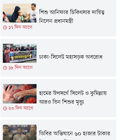
শিশু আনিফার চিকিৎসার দায়িত্ব
নিলেন প্রধানমন্ত্রী
১৭ দিন আগে
ঢাকা-সিলেট মহাসড়ক অবরোধ
১৮ দিন আগে
হামের উপসর্গে সিলেট ও কুমিল্লায়
আরও তিন শিশুর মৃত্যু
২৩ দিন আগে
ডিবির অভিযানে ৬০ হাজার টাকার