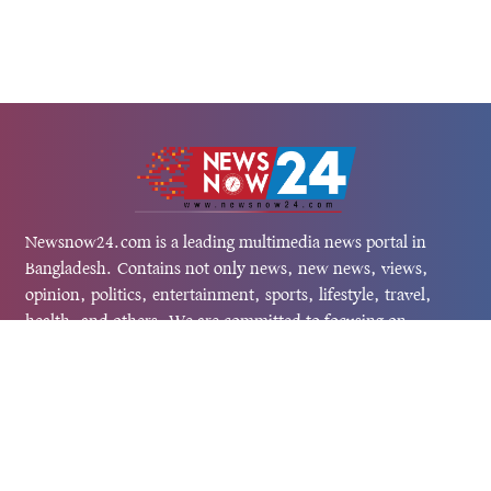
Newsnow24.com is a leading multimedia news portal in
Bangladesh. Contains not only news, new news, views,
opinion, politics, entertainment, sports, lifestyle, travel,
health, and others. We are committed to focusing on
Probash news all around the world with visuals.
তথ্য অধিদফতরের নিবন্ধন নম্বর :১৩৫