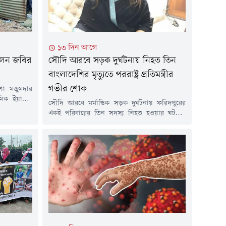
১৩ দিন আগে
লেন জবির
সৌদি আরবে সড়ক দুর্ঘটনায় নিহত তিন
বাংলাদেশির মৃত্যুতে পররাষ্ট্র প্রতিমন্ত্রীর
গভীর শোক
্যাশা মজুমদার
মিক ইয়াছিন
সৌদি আরবে মর্মান্তিক সড়ক দুর্ঘটনায় ফরিদপুরের
চনার অভিযোগ
একই পরিবারের তিন সদস্য নিহত হওয়ার ঘটনায়
েছে পুলিশ।
গভীর শোক ও দুঃখ প্রকাশ করেছেন পররাষ্ট্র প্রতিমন্ত্রী
সিক নিপীড়নের
শামা ওবায়েদ ইসলাম।শুক্রবার এক শোকবার্তায় তিনি
 নেন। তবে
নিহতদের রুহের মাগফিরাত কামনা করেন এবং
রতি হৃদরোগে
শোকসন্তপ্ত পরিবারের সদস্যদের প্রতি গভীর সমবেদনা
 ২৯ এপ্রিল
জানান। একই সাথে এই শোক সইবার শক্তি ও ধৈর্য
দানের জন্য...