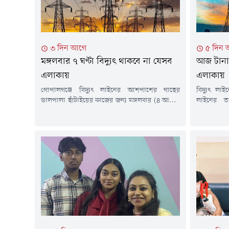
৩ দিন আগে
৫ দিন
মঙ্গলবার ৭ ঘণ্টা বিদ্যুৎ থাকবে না যেসব
আজ টানা ১
এলাকায়
এলাকায়
গোপালগঞ্জে বিদ্যুৎ লাইনের আশপাশের গাছের
বিদ্যুৎ লাই
ডালপালা ছাঁটাইয়ের কাজের জন্য মঙ্গলবার (৪ আগস্ট)
লাইনের ত
কয়েকটি এলাকায় টানা সাত ঘণ্টা বিদ্যুৎ সরবরাহ বন্ধ
ডালপালা ছ
থাকবে। এ তথ্য জানিয়েছে গোপালগঞ্জ বিদ্যুৎ সরবরাহ
আগস্ট) দেশে
কর্তৃপক্ষ (ওজোপাডিকো)।সোমবার (৩ আগস্ট)
বিদ্যুৎ সরব
প্রকাশিত এক বিজ্ঞপ্তিতে জানানো হয়, ঝড়-বৃষ্টির সময়
জানিয়েছে সংশ্
নিরবচ্ছিন্ন বিদ্যুৎ সরবরাহ নিশ্চিত করা এবং সম্ভাব্য
সমিতি-২ 
বিভ্রাট এড়াতে এই রক্ষণাবেক্ষণ কার্যক্রম...
উপকেন্দ্রের