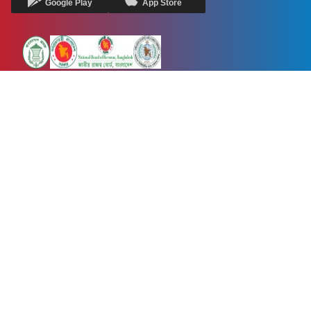
Google Play
App Store
Newsnow24.com is a leading multimedia news portal in Bangladesh.
Contains not only news, new news, views, opinion, politics,
entertainment, sports, lifestyle, travel, health, and others. We are
committed to focusing on Probash news all around the world with
visuals.
তথ্য অধিদফতরের নিবন্ধন নম্বর :১৩৫
Dhaka Office:
House-55, Road-08, Block-D, Niketon, Gulshan-1,
Dhaka-1212.
Phone:
+880 1856 195 622
(WhatsApp)
Phone:
+880 1869 913 486
Chittagong office:
House-85/A, Road-7, 5th Floor, O.R.Nizam Road
R/A, 15 No. Bagmoniram,Panchlaish, Chattogram 4000.
Phone:
+880 1850 414 847
Phone:
+880 1313 427 319