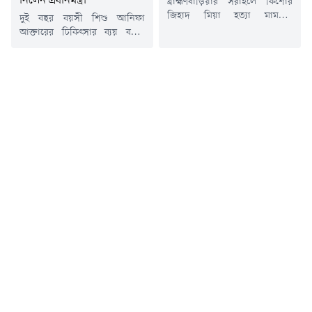
নিলেন প্রধানমন্ত্রী
ব্রাহ্মণবাড়িয়ার সরাইলে কিশোর
জিহাদ মিয়া হত্যা মামলার
দুই বছর বয়সী শিশু আনিফা
আসামিদের দ্রুত গ্রেপ্তারের দাবিতে
আক্তারের চিকিৎসার ব্যয় বহনে
ঢাকা-সিলেট মহাসড়ক অবরোধ
পরিবার অক্ষম বলে গণমাধ্যমে
করেছেন স্থানীয় বাসিন্দারা।রবিবার
সংবাদ প্রকাশের পর তার চিকিৎসার
(১৯ জুলাই) সকাল সাড়ে ৯টা থেকে
দায়িত্ব নিয়েছেন প্রধানমন্ত্রী তারেক
উপজেলার সদর ইউনিয়নের
রহমান। এ বিষয়ে প্রয়োজনীয়
কুট্টাপাড়া মোড় এলাকায় এ কর্মসূচি
ব্যবস্থা নিতে অতিরিক্ত প্রেস সচিব
শুরু হয়।স্থানীয় সূত্রে জানা গেছে,
আতিকুর রহমান রুমনকে নির্দেশ
গত ১০ জুলাই কুট্টাপাড়া গ্রামের
দিয়েছেন তিনি।প্রধানমন্ত্রীর
কিশোর জিহাদ মিয়াকে কুপিয়ে
কার্যালয় সূত্রে জানা গেছে,
হত্যা করা হয়। এ ঘটনায়...
সোমবার দুপুরে প্রধানমন্ত্রীর
কার্যালয়ের চিকিৎসক শাহ মোহাম্মদ
আমানুল্লাহ আমানের...