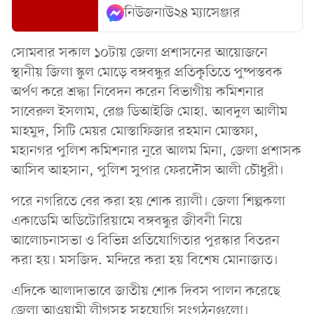
নিউজনাউ২৪ ম্যাসেঞ্জার
সোমবার সকাল ১০টায় জেলা প্রশাসনের আয়োজনে
স্থানীয় জিলা স্কুল মোড়ে বঙ্গবন্ধুর প্রতিকৃতিতে পুষ্পস্তবক
অর্পণ করে শ্রদ্ধা নিবেদন করেন বিভাগীয় কমিশনার
সাবেরুল ইসলাম, রেঞ্জ ডিআইজি মোহা. আবদুল আলীম
মাহমুদ, সিটি মেয়র মোস্তাফিজার রহমান মোস্তফা,
মহানগর পুলিশ কমিশনার নুরে আলম মিনা, জেলা প্রশাসক
আসিব আহসান, পুলিশ সুপার ফেরদৌস আলী চৌধুরী।
পরে নগরিতে বের করা হয় শোক র‌্যালী। জেলা শিল্পকলা
একাডেমি অডিটোরিয়ামে বঙ্গবন্ধুর জীবনী নিয়ে
আলোচনাসভা ও বিভিন্ন প্রতিযোগিতার পুরস্কার বিতরন
করা হয়। মসজিদ. মন্দিরে করা হয় বিশেষ মোনাজাত।
এদিকে আলাদাভাবে জাতীয় শোক দিবস পালন করেছে
জেলা আওয়ামী লীগসহ সহযোগি সংগঠনগুলো।