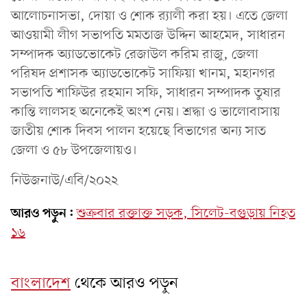
আলোচনাসভা, দোয়া ও শোক র‌্যালী করা হয়। এতে জেলা
আওয়ামী লীগ সভাপতি মমতাজ উদ্দিন আহমেদ, সাধারন
সম্পাদক অ্যাডভোকেট রেজাউল করিম রাজু, জেলা
পরিষদ প্রশাসক অ্যাডভোকেট সাফিয়া খানম, মহানগর
সভাপতি শাফিউর রহমান সফি, সাধারন সম্পাদক তুষার
কান্তি লালসহ অনেকেই অংশ নেয়। শ্রদ্ধা ও ভালোবাসায়
জাতীয় শোক দিবস পালন হয়েছে বিভাগের অন্য সাত
জেলা ও ৫৮ উপজেলায়ও।
নিউজনাউ/এবি/২০২২
আরও পড়ুন:
শুক্রবার রক্তাক্ত সড়ক, সিলেট-বগুড়ায় নিহত
১৬
বাংলাদেশ
থেকে আরও পড়ুন