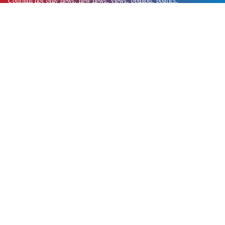
Contains not only news, new news, views, opinion, politics,
entertainment, sports, lifestyle, travel, health, and others. We are
committed to focusing on Probash news all around the world with
visuals.
তথ্য অধিদফতরের নিবন্ধন নম্বর :১৩৫
Dhaka Office:
House-55, Road-08, Block-D, Niketon, Gulshan-1,
Dhaka-1212.
Phone:
+880 1856 195 622
(WhatsApp)
Phone:
+880 1869 913 486
Chittagong office:
House-85/A, Road-7, 5th Floor, O.R.Nizam Road
R/A, 15 No. Bagmoniram,Panchlaish, Chattogram 4000.
Phone:
+880 1850 414 847
Phone:
+880 1313 427 319
Email:
newsnow24official@gmail.com
Design and Developed by
Md. Asif Iqbal
Privacy Policy
Contact Us