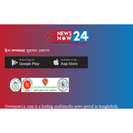
উপ-সম্পাদকঃ
মুহাম্মদ ওসমান
Android app on
Available on the
Google Play
App Store
Newsnow24.com is a leading multimedia news portal in Bangladesh.
Contains not only news, new news, views, opinion, politics,
entertainment, sports, lifestyle, travel, health, and others. We are
committed to focusing on Probash news all around the world with
visuals.