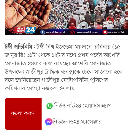
টঙ্গী প্রতি‌নি‌ধি:
টঙ্গী বিশ্ব ইজতেমা ময়দানে রবিবার (১৫
জানুয়ারি) ১১টা থেকে ১২টার মধ্যে প্রথম পর্বের আখেরি
মোনাজাত হওয়ার কথা রয়েছে। আখেরি মোনাজাত
উপলক্ষ্যে গাজীপুর ট্রাফিক ব্যবস্থাকে ঢেলে সাজানো হবে
বলে জানিয়েছেন গাজীপুর মেট্রোপলিটন পুলিশের
কমিশনার মোল্যা নজরুল ইসলাম।
নিউজনাউ২৪ হোয়াটসঅ্যাপ
ফলো করুন
নিউজনাউ২৪ ম্যাসেঞ্জার