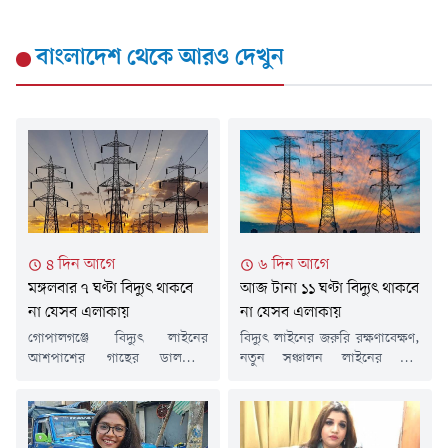
বাংলাদেশ
থেকে আরও দেখুন
৪ দিন আগে
৬ দিন আগে
মঙ্গলবার ৭ ঘণ্টা বিদ্যুৎ থাকবে
আজ টানা ১১ ঘণ্টা বিদ্যুৎ থাকবে
না যেসব এলাকায়
না যেসব এলাকায়
গোপালগঞ্জে বিদ্যুৎ লাইনের
বিদ্যুৎ লাইনের জরুরি রক্ষণাবেক্ষণ,
আশপাশের গাছের ডালপালা
নতুন সঞ্চালন লাইনের তার
ছাঁটাইয়ের কাজের জন্য মঙ্গলবার (৪
সংযোজন এবং ঝুঁকিপূর্ণ গাছের
আগস্ট) কয়েকটি এলাকায় টানা সাত
ডালপালা ছাঁটাইয়ের কাজের কারণে
ঘণ্টা বিদ্যুৎ সরবরাহ বন্ধ থাকবে। এ
আজ শনিবার (১ আগস্ট) দেশের
তথ্য জানিয়েছে গোপালগঞ্জ বিদ্যুৎ
কয়েকটি এলাকায় নির্দিষ্ট সময়ের