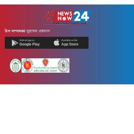
উপ-সম্পাদকঃ
মুহাম্মদ ওসমান
Android app on
Available on the
Google Play
App Store
Newsnow24.com is a leading multimedia news portal in Bangladesh.
Contains not only news, new news, views, opinion, politics,
entertainment, sports, lifestyle, travel, health, and others. We are
committed to focusing on Probash news all around the world with
visuals.
তথ্য অধিদফতরের নিবন্ধন নম্বর :১৩৫
Dhaka Office:
House-55, Road-08, Block-D, Niketon, Gulshan-1,
Dhaka-1212.