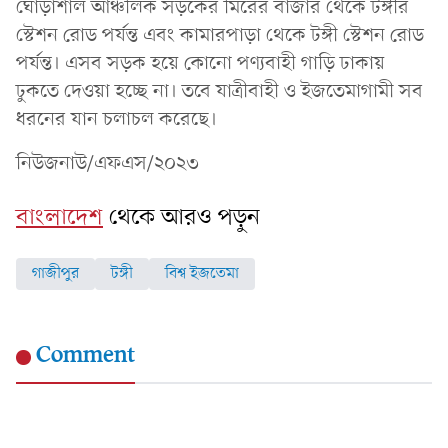
ঘোড়াশাল আঞ্চলিক সড়কের মিরের বাজার থেকে টঙ্গীর
স্টেশন রোড পর্যন্ত এবং কামারপাড়া থেকে টঙ্গী স্টেশন রোড
পর্যন্ত। এসব সড়ক হয়ে কোনো পণ্যবাহী গাড়ি ঢাকায়
ঢুকতে দেওয়া হচ্ছে না। তবে যাত্রীবাহী ও ইজতেমাগামী সব
ধরনের যান চলাচল করেছে।
নিউজনাউ/এফএস/২০২৩
বাংলাদেশ
থেকে আরও পড়ুন
গাজীপুর
টঙ্গী
বিশ্ব ইজতেমা
Comment