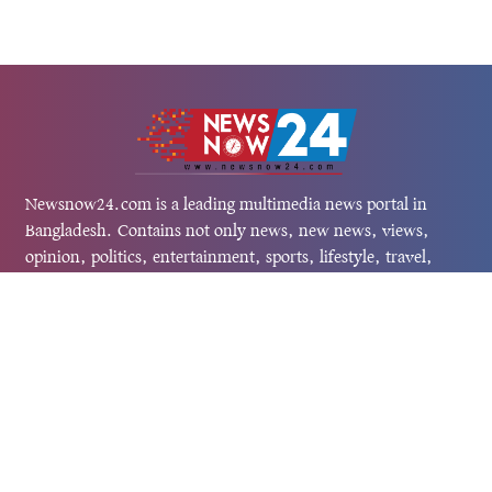
Newsnow24.com is a leading multimedia news portal in
Bangladesh. Contains not only news, new news, views,
opinion, politics, entertainment, sports, lifestyle, travel,
health, and others. We are committed to focusing on
Probash news all around the world with visuals.
তথ্য অধিদফতরের নিবন্ধন নম্বর :১৩৫