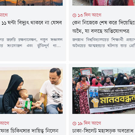
 আগে
১৩ দিন আগে
১ ঘণ্টা বিদ্যুৎ থাকবে না যেসব
কেন নিজেকে শেষ করে দিয়েছি
অথৈ, যা বলছে অভিযোগপত্র
নের জরুরি রক্ষণাবেক্ষণ, নতুন সঞ্চালন
জগন্নাথ বিশ্ববিদ্যালয়ের শিক্ষার্থী প্রত
ার সংযোজন এবং ঝুঁকিপূর্ণ গাছের
অথৈয়ের আত্মহত্যার ঘটনায় তার প্রে
াঁটাইয়ের কাজের কারণে আজ শনিবার (১
মজুমদারের বিরুদ্ধে আত্মহত্যায় প্ররো
র কয়েকটি এলাকায় নির্দিষ্ট সময়ের জন্য
এনে আদালতে অভিযোগপত্র জমা দিয়
রাহ বন্ধ থাকবে। এ তথ্য পৃথক বিজ্ঞপ্তিতে
তদন্ত কর্মকর্তার দাবি, দীর্ঘদিনের মান
লিষ্ট বিদ্যুৎ কর্তৃপক্ষ।নাটোর পল্লী বিদ্যুৎ
কারণেই অথৈ আত্মহত্যার পথ বেছে
জানিয়েছে, বড়াইগ্রাম-১ (বনপাড়া)
ইয়াছিনের আইনজীবীর দাবি, তিনি সম্প্
 ৭ নম্বর ফিডারের আওতায় নতুন...
আক্রান্ত হয়ে মারা গেছেন।গত বছরের
সূত্রাপুরের লক্ষ্মীবাজারের...
 আগে
১৯ দিন আগে
ফার চিকিৎসার দায়িত্ব নিলেন
ঢাকা-সিলেট মহাসড়ক অবরোধ