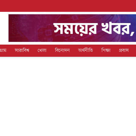
গ্রাম
সারাবিশ্ব
খেলা
বিনোদন
অর্থনীতি
শিক্ষা
প্রবাস