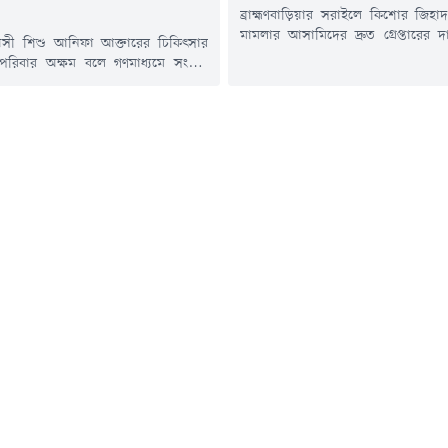
ব্রাহ্মণবাড়িয়ার সরাইলে কিশোর জিহাদ
মামলার আসামিদের দ্রুত গ্রেপ্তারের দ
য়সী শিশু আনিফা আক্তারের চিকিৎসার
সিলেট মহাসড়ক অবরোধ করেছেন স্থানীয় 
 পরিবার অক্ষম বলে গণমাধ্যমে সংবাদ
রবিবার (১৯ জুলাই) সকাল সাড়ে
পর তার চিকিৎসার দায়িত্ব নিয়েছেন
উপজেলার সদর ইউনিয়নের কুট্টাপাড়া 
্রী তারেক রহমান। এ বিষয়ে প্রয়োজনীয়
এ কর্মসূচি শুরু হয়।স্থানীয় সূত্রে জানা
িতে অতিরিক্ত প্রেস সচিব আতিকুর রহমান
জুলাই কুট্টাপাড়া গ্রামের কিশোর জ
েশ দিয়েছেন তিনি।প্রধানমন্ত্রীর কার্যালয়
কুপিয়ে হত্যা করা হয়। এ ঘটনায়...
া গেছে, সোমবার দুপুরে প্রধানমন্ত্রীর
র চিকিৎসক শাহ মোহাম্মদ আমানুল্লাহ