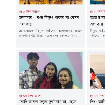
৩ দিন আগে
৬ দিন
মঙ্গলবার ৭ ঘণ্টা বিদ্যুৎ থাকবে না যেসব
আজ টানা ১
এলাকায়
এলাকায়
গোপালগঞ্জে বিদ্যুৎ লাইনের আশপাশের গাছের
বিদ্যুৎ লাই
ডালপালা ছাঁটাইয়ের কাজের জন্য মঙ্গলবার (৪ আগস্ট)
লাইনের ত
কয়েকটি এলাকায় টানা সাত ঘণ্টা বিদ্যুৎ সরবরাহ বন্ধ
ডালপালা ছ
থাকবে। এ তথ্য জানিয়েছে গোপালগঞ্জ বিদ্যুৎ সরবরাহ
আগস্ট) দেশে
কর্তৃপক্ষ (ওজোপাডিকো)।সোমবার (৩ আগস্ট)
বিদ্যুৎ সরব
প্রকাশিত এক বিজ্ঞপ্তিতে জানানো হয়, ঝড়-বৃষ্টির সময়
জানিয়েছে সংশ্
নিরবচ্ছিন্ন বিদ্যুৎ সরবরাহ নিশ্চিত করা এবং সম্ভাব্য
সমিতি-২ 
বিভ্রাট এড়াতে এই রক্ষণাবেক্ষণ কার্যক্রম...
উপকেন্দ্রের
১৩ দিন আগে
১৭ দিন
সৌদি আরবে সড়ক দুর্ঘটনায় মা, ছেলে-
শিশু আনি