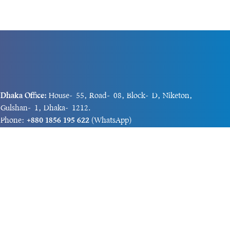
Dhaka Office:
House-55, Road-08, Block-D, Niketon,
Gulshan-1, Dhaka-1212.
Phone:
+880 1856 195 622
(WhatsApp)
Phone:
+880 1869 913 486
Chittagong office:
House-85/A, Road-7, 5th Floor,
O.R.Nizam Road R/A, 15 No. Bagmoniram,Panchlaish,
Chattogram 4000.
Phone:
+880 1850 414 847
Phone:
+880 1313 427 319
Email:
newsnow24official@gmail.com