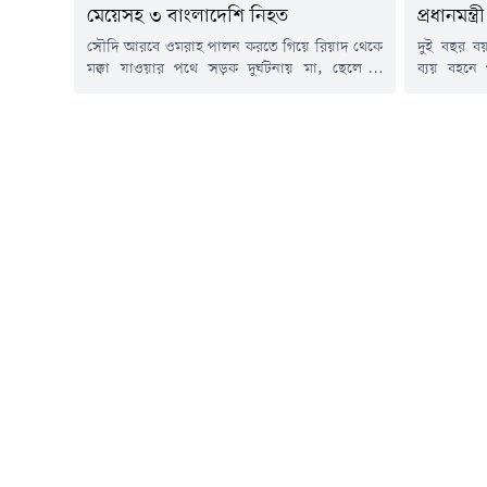
মেয়েসহ ৩ বাংলাদেশি নিহত
প্রধানমন্ত্রী
সৌদি আরবে ওমরাহ পালন করতে গিয়ে রিয়াদ থেকে
দুই বছর ব
মক্কা যাওয়ার পথে সড়ক দুর্ঘটনায় মা, ছেলে ও
ব্যয় বহনে
মেয়েসহ তিন বাংলাদেশি নিহত হয়েছেন। এ ঘটনায়
প্রকাশের 
আহত হয়েছেন পরিবারের আরও দুই সদস্য।
প্রধানমন্ত
বৃহস্পতিবার (২৩ জুলাই) বাংলাদেশ সময় দুপুর ৩টার
ব্যবস্থা ন
দিকে সৌদি আরবের রিয়াদে তাদের বহনকারী
রুমনকে নির্দ
প্রাইভেটকারের সাথে একটি মালবাহী যানবাহনের
সূত্রে জান
সংঘর্ষে এ দুর্ঘটনা ঘটে।নিহতরা...
কার্যালয়ে
আমানের...