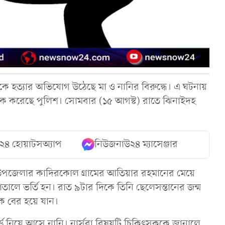
 হত্যার অভিযোগ উঠেছে মা ও নানির বিরুদ্ধে। এ ঘটনায়
টক করেছে পুলিশ। সোমবার (১৫ আগস্ট) রাতে ঝিনাইদহ
২৪ হোয়াটসঅ্যাপ
নিউজনাউ২৪ ম্যাসেঞ্জার
জ উপজেলার কাদিরকোল গ্রামের আতিয়ার রহমানের মেয়ে
তালে ভর্তি হন। রাত ৯টার দিকে তিনি ছেলেসন্তানের জন্ম
কে বের হয়ে যান।
ডে নিয়ে আসে নানি। নার্সরা বিষয়টি চিকিৎসককে জানালে