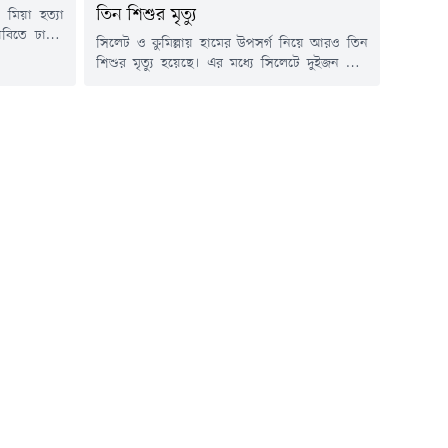
তিন শিশুর মৃত্যু
 মিয়া হত্যা
াবিতে ঢাকা-
সিলেট ও কুমিল্লায় হামের উপসর্গ নিয়ে আরও তিন
বাসিন্দারা।
শিশুর মৃত্যু হয়েছে। এর মধ্যে সিলেটে দুইজন এবং
 ৯টা থেকে
কুমিল্লায় একজন মারা গেছে। সর্বশেষ এই মৃত্যুর
মোড় এলাকায়
ঘটনায় সিলেট বিভাগে হামে মৃত্যুর সংখ্যা বেড়ে ৯৫
 গেছে, গত ১০
জনে দাঁড়িয়েছে। অন্যদিকে চলতি বছরে কুমিল্লা
িহাদ মিয়াকে
বিভাগে এ রোগে মৃতের সংখ্যা বেড়ে হয়েছে ১২ জন।
সিলেট বিভাগীয় স্বাস্থ্য অধিদপ্তর মঙ্গলবার...