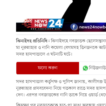
ঝিনাইদহ প্রতিনিধি:
ঝিনাইদহে নবজাতক ছেলেসন্তানকে
মা নুরুন্নাহার ও নানি কমেলা বেগমসহ তিনজনকে আ
সদর হাসপাতালে এ ঘটনাটি ঘটে।
ফলো করুন
নিউজনাউ
সদর হাসপাতাল কর্তৃপক্ষ ও পুলিশ জানায়, কালীগঞ্
নুরুন্নাহার প্রসববেদনা নিয়ে গতকাল রাতে সদর হাসপা
দেন। এরপর নবজাতকের নানি তাকে নিয়ে ওয়ার্ড থে
কিছুক্ষণ পর নবজাতককে হাত-পা ভাঙা অবস্থায় ওয়ার্