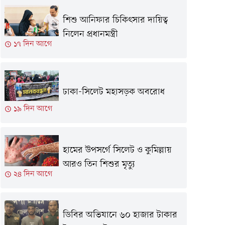
শিশু আনিফার চিকিৎসার দায়িত্ব
নিলেন প্রধানমন্ত্রী
১৭ দিন আগে
ঢাকা-সিলেট মহাসড়ক অবরোধ
১৯ দিন আগে
হামের উপসর্গে সিলেট ও কুমিল্লায়
আরও তিন শিশুর মৃত্যু
২৪ দিন আগে
ডিবির অভিযানে ৬০ হাজার টাকার