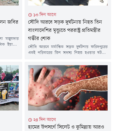
১৩ দিন আগে
লেন জবির
সৌদি আরবে সড়ক দুর্ঘটনায় নিহত তিন
বাংলাদেশির মৃত্যুতে পররাষ্ট্র প্রতিমন্ত্রীর
গভীর শোক
্যাশা মজুমদার
মিক ইয়াছিন
সৌদি আরবে মর্মান্তিক সড়ক দুর্ঘটনায় ফরিদপুরের
চনার অভিযোগ
একই পরিবারের তিন সদস্য নিহত হওয়ার ঘটনায়
েছে পুলিশ।
গভীর শোক ও দুঃখ প্রকাশ করেছেন পররাষ্ট্র প্রতিমন্ত্রী
সিক নিপীড়নের
শামা ওবায়েদ ইসলাম।শুক্রবার এক শোকবার্তায় তিনি
 নেন। তবে
নিহতদের রুহের মাগফিরাত কামনা করেন এবং
রতি হৃদরোগে
শোকসন্তপ্ত পরিবারের সদস্যদের প্রতি গভীর সমবেদনা
 ২৯ এপ্রিল
জানান। একই সাথে এই শোক সইবার শক্তি ও ধৈর্য
দানের জন্য...
২৪ দিন আগে
হামের উপসর্গে সিলেট ও কুমিল্লায় আরও