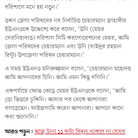
ব‌রিশা‌লে ম‌নে হয় নতুন।’
তখন জেলা প‌রিষদের নব নির্বা‌চিত ‌চেয়ারম্যান জাহাঙ্গীর
ইউএনওকে উ‌দ্দে‌শ্যে করে ব‌লেন, ‘উ‌নি (মেয়র
সের‌নিয়াবাত) ব‌রিশাল সি‌টি কর‌পো‌রেশ‌নের মেয়র, আ‌মি
জেলা প‌রিষ‌দের চেয়ারম্যান এবং উ‌নি (সাইদুর রহমান
রিন্টু) উপ‌জেলা প‌রিষদ চেয়ারম্যান।’
এ সময় ইউএনও ম‌নিরুজ্জমান ব‌লেন, ‘চেয়ারম্যান ম‌হোদয়
আ‌মি আপনা‌দের চি‌নি। আ‌মি এমন কিছু ব‌লি‌নি।’
একপর্যায়ে ক্ষোভ ঝেড়ে মেয়র ইউএনওকে ব‌লেন, ‘আ‌মি
তো ভিত‌রে ঢু‌কি‌নি। আসার পর থে‌কে আপনারা
বল‌তে‌ছেন। ফাইজলা‌মি ক‌রেন আপনারা। আপ‌নে কা‌নে
কথা শু‌নেন‌নি।’
আরও পড়ুন:
আজ টানা ১১ ঘণ্টা বিদ্যুৎ থাকবে না যেসব