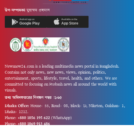
উপ-সম্পাদকঃ
মুহাম্মদ ওসমান
Android app on
Available on the
Google Play
App Store
Newsnow24.com is a leading multimedia news portal in Bangladesh.
Contains not only news, new news, views, opinion, politics,
entertainment, sports, lifestyle, travel, health, and others. We are
committed to focusing on Probash news all around the world with
visuals.
তথ্য অধিদফতরের নিবন্ধন নম্বর :১৩৫
Dhaka Office:
House-55, Road-08, Block-D, Niketon, Gulshan-1,
Dhaka-1212.
Phone:
+880 1856 195 622
(WhatsApp)
Phone:
+880 1869 913 486
Chittagong office:
House-85/A, Road-7, 5th Floor, O.R.Nizam Road