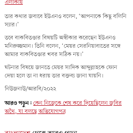
এলাকায়
তার কথার জবাবে ইউএনও বলেন, ‘আপনা‌কে কিছু ব‌লি‌নি
স্যার।’
তবে বাকবিতণ্ডার বিষয়টি অস্বীকার করেছেন ইউএনও
ম‌নিরুজ্জমান। তিনি ব‌লেন, ‘মেয়র সের‌নিয়াবাতের সঙ্গে
আমার বাকবিতণ্ডার খবর সঠিক নয়।’
ঘটনার বিষয়ে জানতে মেয়র সাদিক আব্দুল্লাহকে ফোন
দেয়া হলে তা না ধরায় তার বক্তব্য জানা যায়নি।
নিউজনাউ/আরবি/২০২২
আরও পড়ুন:
কেন নিজেকে শেষ করে দিয়েছিলেন জবির
অথৈ, যা বলছে অভিযোগপত্র