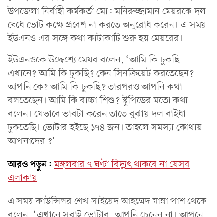
উপ‌জেলা নির্বাহী কর্মকর্তা মো: ম‌নিরুজ্জামান মেয়রকে দল
বে‌ধে ভোট ক‌ক্ষে প্রবেশ না কর‌তে অনু‌রোধ ক‌রেন। এ সময়
ইউএনও এর সঙ্গে কথা কাটাকাটি শুরু হয় মেয়রের।
ইউএনওকে উ‌দ্দে‌শ্যে মেয়র ব‌লেন, ‘আ‌মি কি ঢুক‌ছি
এখা‌নে? আ‌মি কি ঢুক‌ছি? কেন সিনক্রিয়েট কর‌তে‌ছেন?
আপ‌নি কে? আ‌মি কি ঢুক‌ছি? তারপরও আপ‌নি কথা
বলতে‌ছেন। আ‌মি কি বাচ্চা শিশু? স্টু‌পি‌ডের মতো কথা
ব‌লেন। যেভাবে ভাবটা ক‌রেন তা‌তে বুঝায় দল বাইধা
ঢুক‌তে‌ছি। ভোটার হই‌ছে ১৭৪ জন। তাহ‌লে সমস্যা কোথায়
আপনা‌দের ?’
আরও পড়ুন:
মঙ্গলবার ৭ ঘণ্টা বিদ্যুৎ থাকবে না যেসব
এলাকায়
এ সময় কাউন্সিলর শেখ সাই‌য়েদ আহ‌ম্মেদ মান্না পাশ থে‌কে
ব‌লেন, ‘এখা‌নে সবাই ভোটার, আপ‌নি চে‌নেন না। আপ‌নে