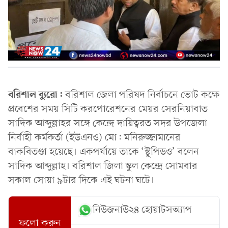
বরিশাল ব্যুরো:
ব‌রিশাল জেলা প‌রিষদ নির্বাচ‌নে ভোট ক‌ক্ষে
প্রবে‌শের সময় সি‌টি কর‌পো‌রেশ‌নের মেয়র সের‌নিয়াবাত
সা‌দিক আব্দুল্লাহর সঙ্গে কে‌ন্দ্রে দা‌য়িত্বরত সদর উপ‌জেলা
নির্বাহী কর্মকর্তা (ইউএনও) মো: ম‌নিরুজ্জামানের
বাকবিতণ্ডা হ‌য়ে‌ছে। একপর্যায়ে তা‌কে ‘স্টু‌পিডও’ ব‌লেন
সাদিক আব্দুল্লাহ। ব‌রিশাল জিলা স্কুল কে‌ন্দ্রে সোমবার
সকাল সোয়া ৯টার দি‌কে এই ঘটনা ঘ‌টে।
নিউজনাউ২৪ হোয়াটসঅ্যাপ
ফলো করুন