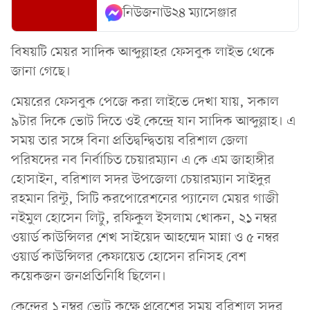
নিউজনাউ২৪ ম্যাসেঞ্জার
বিষয়টি মেয়র সাদিক আব্দুল্লাহর ফেসবুক লাইভ থেকে
জানা গেছে।
মেয়রের ফেসবুক পে‌জে করা লাই‌ভে দেখা যায়, সকাল
৯টার দি‌কে ভো‌ট দি‌তে ওই কে‌ন্দ্রে যান সা‌দিক আব্দুল্লাহ। এ
সময় তার সঙ্গে বিনা প্রতিদ্বন্দ্বিতায় ব‌রিশাল জেলা
প‌রিষদের নব নির্বা‌চিত ‌চেয়ারম্যান এ কে এম জাহাঙ্গীর
হোসাইন, ব‌রিশাল সদর উপ‌জেলা চেয়ারম্যান সাইদুর
রহমান রিন্টু, সি‌টি কর‌পো‌রেশ‌নের প্যানেল মেয়র গাজী
নইমুল হো‌সেন লিটু, র‌ফিকুল ইসলাম খোকন, ২১ নম্বর
ওয়ার্ড কাউ‌ন্সিলর শেখ সাই‌য়েদ আহ‌ম্মেদ মান্না ও ৫ নম্বর
ওয়ার্ড কাউ‌ন্সিলর কেফা‌য়েত হো‌সেন র‌নিসহ বেশ
ক‌য়েকজন জনপ্রতি‌নি‌ধি ছি‌লেন।
কেন্দ্রের ১ নম্বর ভোট ক‌ক্ষে প্রবে‌শের সময় ব‌রিশাল সদর