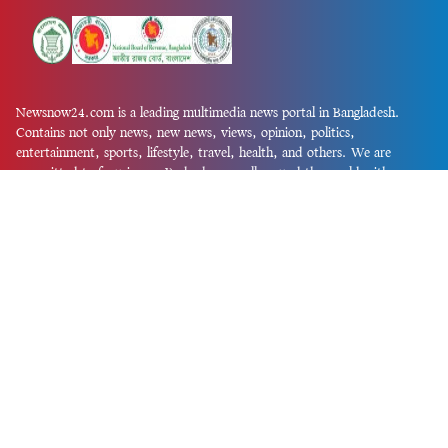
Newsnow24.com is a leading multimedia news portal in Bangladesh.
Contains not only news, new news, views, opinion, politics,
entertainment, sports, lifestyle, travel, health, and others. We are
committed to focusing on Probash news all around the world with
visuals.
তথ্য অধিদফতরের নিবন্ধন নম্বর :১৩৫
Dhaka Office:
House-55, Road-08, Block-D, Niketon, Gulshan-1,
Dhaka-1212.
Phone:
+880 1856 195 622
(WhatsApp)
Phone:
+880 1869 913 486
Chittagong office:
House-85/A, Road-7, 5th Floor, O.R.Nizam Road
R/A, 15 No. Bagmoniram,Panchlaish, Chattogram 4000.
Phone:
+880 1850 414 847
Phone:
+880 1313 427 319
Email:
newsnow24official@gmail.com