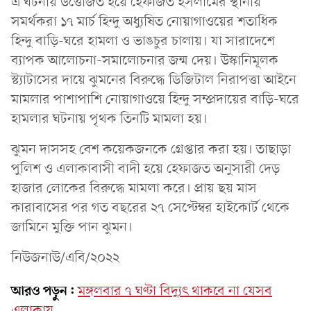
এ ঘটনায় উত্তেজিত হয়ে হেফাজত ইসলামের স্থানীয়
সমর্থকরা ১৭ মার্চ হিন্দু অধ্যুষিত নোয়াগাওয়ের শতাধিক
হিন্দু বাড়ি-ঘরে হামলা ও ভাঙচুর চালায়। যা সারাদেশে
ব্যাপক আলোচনা-সমালোচনার জন্ম দেয়। উস্কানিমূলক
স্ট্যাটাসের দায়ে ঝুমনের বিরুদ্ধে ডিজিটাল নিরাপত্তা আইনে
মামলার পাশাপাশি নোয়াগাওয়ে হিন্দু সম্প্রদায়ের বাড়ি-ঘরে
হামলার ঘটনায় পৃথক তিনটি মামলা হয়।
ঝুমন দাসসহ বেশ কয়েকজনকে গ্রেপ্তার করা হয়। তাছাড়া
পুলিশ ও এলাকাবাসী বাদী হয়ে হেফাজত অনুসারী দেড়
হাজার লোকের বিরুদ্ধে মামলা করে। প্রায় ছয় মাস
কারাবাসের পর গত বছরের ২৭ সেপ্টেম্বর হাইকোর্ট থেকে
জামিনে মুক্তি পান ঝুমন।
নিউজনাউ/এবি/২০২২
আরও পড়ুন:
মঙ্গলবার ৭ ঘণ্টা বিদ্যুৎ থাকবে না যেসব
এলাকায়