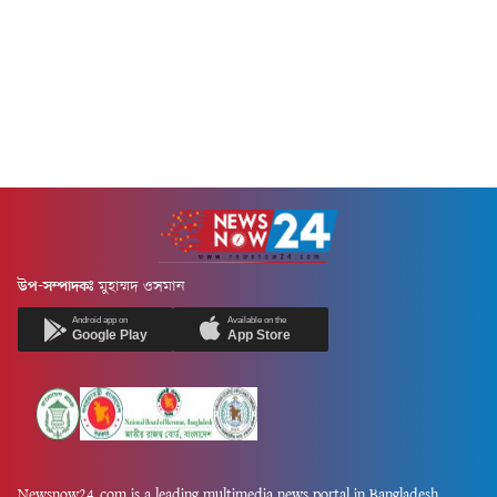
উপ-সম্পাদকঃ
মুহাম্মদ ওসমান
Android app on
Available on the
Google Play
App Store
Newsnow24.com is a leading multimedia news portal in Bangladesh.