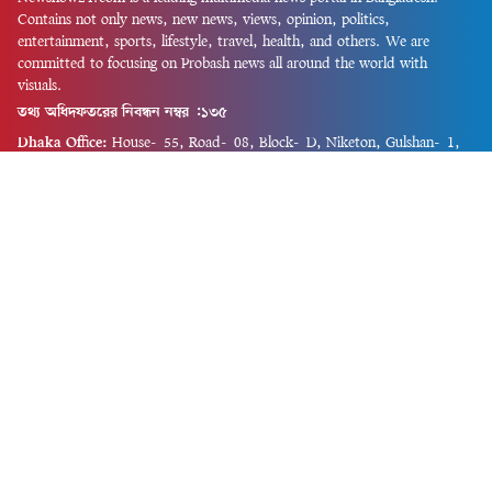
Contains not only news, new news, views, opinion, politics,
entertainment, sports, lifestyle, travel, health, and others. We are
committed to focusing on Probash news all around the world with
visuals.
তথ্য অধিদফতরের নিবন্ধন নম্বর :১৩৫
Dhaka Office:
House-55, Road-08, Block-D, Niketon, Gulshan-1,
Dhaka-1212.
Phone:
+880 1856 195 622
(WhatsApp)
Phone:
+880 1869 913 486
Chittagong office:
House-85/A, Road-7, 5th Floor, O.R.Nizam Road
R/A, 15 No. Bagmoniram,Panchlaish, Chattogram 4000.
Phone:
+880 1850 414 847
Phone:
+880 1313 427 319
Email:
newsnow24official@gmail.com
Design and Developed by
Md. Asif Iqbal
Privacy Policy
Contact Us