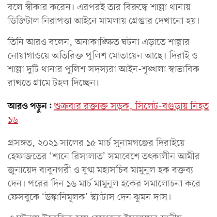
বলে স্বীকার করেন। এরপরই তার বিরুদ্ধে শাল্লা থানায়
ডিজিটাল নিরাপত্তা আইনে মামলায় গ্রেপ্তার দেখানো হয়।
তিনি আরও বলেন, অনাকাঙ্ক্ষিত ঘটনা এড়াতে শাল্লার
নোয়াগাওয়ে অতিরিক্ত পুলিশ মোতায়েন আছে। দিরাই ও
শাল্লা দুটি থানার পুলিশ সদস্যরা আইন-শৃঙ্খলা স্বাভাবিক
রাখতে গ্রামে টহল দিচ্ছেন।
আরও পড়ুন:
শুক্রবার রক্তাক্ত সড়ক, সিলেট-বগুড়ায় নিহত
১৬
প্রসঙ্গত, ২০২১ সালের ১৫ মার্চ সুনামগঞ্জের দিরাইয়ে
হেফাজতের ‘শানে রিসালাত’ সমাবেশে তৎকালীন আমীর
জুনায়েদ বাবুনগরী ও যুগ্ম মহাসচিব মামুনুল হক বক্তব্য
দেন। পরের দিন ১৬ মার্চ মামুনুল হকের সমালোচনা করে
ফেসবুকে ‘উস্কানিমূলক’ স্ট্যাটাস দেন ঝুমন দাস।