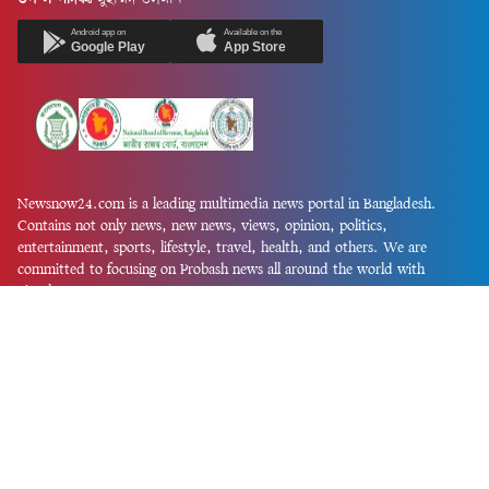
Android app on
Available on the
Google Play
App Store
Newsnow24.com is a leading multimedia news portal in Bangladesh.
Contains not only news, new news, views, opinion, politics,
entertainment, sports, lifestyle, travel, health, and others. We are
committed to focusing on Probash news all around the world with
visuals.
তথ্য অধিদফতরের নিবন্ধন নম্বর :১৩৫
Dhaka Office:
House-55, Road-08, Block-D, Niketon, Gulshan-1,
Dhaka-1212.
Phone:
+880 1856 195 622
(WhatsApp)
Phone:
+880 1869 913 486
Chittagong office:
House-85/A, Road-7, 5th Floor, O.R.Nizam Road
R/A, 15 No. Bagmoniram,Panchlaish, Chattogram 4000.