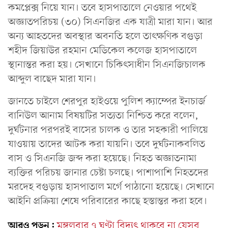
কমপ্লেক্স নিয়ে যান। তবে হাসপাতালে নেওয়ার পথেই
অজ্ঞাতপরিচয় (৩০) সিএনজির এক যাত্রী মারা যান। আর
অন্য আহতদের অবস্থার অবনতি হলে তাৎক্ষণিক বগুড়া
শহীদ জিয়াউর রহমান মেডিকেল কলেজ হাসপাতালে
স্থানান্তর করা হয়। সেখানে চিকিৎসাধীন সিএনজিচালক
আব্দুল বাছেদ মারা যান।
জানতে চাইলে শেরপুর হাইওয়ে পুলিশ ক্যাম্পের ইনচার্জ
বানিউল আনাম বিষয়টির সত্যতা নিশ্চিত করে বলেন,
দুর্ঘটনার পরপরই বাসের চালক ও তার সহকারী পালিয়ে
যাওয়ায় তাদের আটক করা যায়নি। তবে দুর্ঘটনাকবলিত
বাস ও সিএনজি জব্দ করা হয়েছে। নিহত অজ্ঞাতনামা
ব্যক্তির পরিচয় জানার চেষ্টা চলছে। পাশাপাশি নিহতদের
মরদেহ বগুড়ায় হাসপাতাল মর্গে পাঠানো হয়েছে। সেখানে
আইনি প্রক্রিয়া শেষে পরিবারের কাছে হস্তান্তর করা হবে।
আরও পড়ুন:
মঙ্গলবার ৭ ঘণ্টা বিদ্যুৎ থাকবে না যেসব