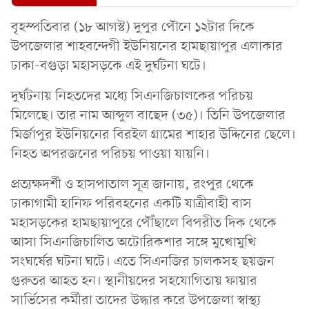
বৃহস্পতিবার (১৮ আগস্ট) দুপুর পৌনে ১২টার দিকে
উপজেলার শাহবন্দেগী ইউনিয়নের হামছায়াপুর এলাকার
ঢাকা-বগুড়া মহাসড়কে এই দুর্ঘটনা ঘটে।
দুর্ঘটনায় নিহতদের মধ্যে সিএনজিচালকের পরিচয়
মিলেছে। তার নাম আব্দুল বাছেদ (৩৫)। তিনি উপজেলার
মির্জাপুর ইউনিয়নের বিরইল গ্রামের শাহার উদ্দিনের ছেলে।
নিহত অপরজনের পরিচয় পাওয়া যায়নি।
প্রত্যক্ষদর্শী ও হাসপাতাল সূত্র জানায়, রংপুর থেকে
ঢাকাগামী হানিফ পরিবহনের একটি যাত্রীবাহী বাস
মহাসড়কের হামছায়াপুরে পৌঁছালে বিপরীত দিক থেকে
আসা সিএনজিচালিত অটোরিকশার সঙ্গে মুখোমুখি
সংঘর্ষের ঘটনা ঘটে। এতে সিএনজির চালকসহ ছয়জন
গুরুতর আহত হন। স্থানীয়দের সহযোগিতায় ফায়ার
সার্ভিসের কর্মীরা তাদের উদ্ধার করে উপজেলা স্বাস্থ্য