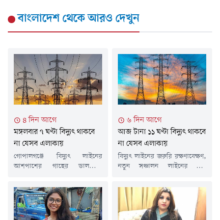
বাংলাদেশ
থেকে আরও দেখুন
৪ দিন আগে
৬ দিন আগে
মঙ্গলবার ৭ ঘণ্টা বিদ্যুৎ থাকবে
আজ টানা ১১ ঘণ্টা বিদ্যুৎ থাকবে
না যেসব এলাকায়
না যেসব এলাকায়
গোপালগঞ্জে বিদ্যুৎ লাইনের
বিদ্যুৎ লাইনের জরুরি রক্ষণাবেক্ষণ,
আশপাশের গাছের ডালপালা
নতুন সঞ্চালন লাইনের তার
ছাঁটাইয়ের কাজের জন্য মঙ্গলবার (৪
সংযোজন এবং ঝুঁকিপূর্ণ গাছের
আগস্ট) কয়েকটি এলাকায় টানা সাত
ডালপালা ছাঁটাইয়ের কাজের কারণে
ঘণ্টা বিদ্যুৎ সরবরাহ বন্ধ থাকবে। এ
আজ শনিবার (১ আগস্ট) দেশের
তথ্য জানিয়েছে গোপালগঞ্জ বিদ্যুৎ
কয়েকটি এলাকায় নির্দিষ্ট সময়ের
সরবরাহ কর্তৃপক্ষ (ওজোপাডিকো)।
জন্য বিদ্যুৎ সরবরাহ বন্ধ থাকবে। এ