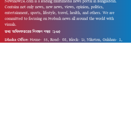
Newsnow24.com is a leading multimedia news portal in Bangladesh.
Contains not only news, new news, views, opinion, politics,
entertainment, sports, lifestyle, travel, health, and others. We are
committed to focusing on Probash news all around the world with
visuals.
তথ্য অধিদফতরের নিবন্ধন নম্বর :১৩৫
Dhaka Office:
House-55, Road-08, Block-D, Niketon, Gulshan-1,
Dhaka-1212.
Phone:
+880 1856 195 622
(WhatsApp)
Phone:
+880 1869 913 486
Chittagong office:
House-85/A, Road-7, 5th Floor, O.R.Nizam Road
R/A, 15 No. Bagmoniram,Panchlaish, Chattogram 4000.
Phone:
+880 1850 414 847
Phone:
+880 1313 427 319
Email:
newsnow24official@gmail.com
Design and Developed by
Md. Asif Iqbal
Privacy Policy
Contact Us