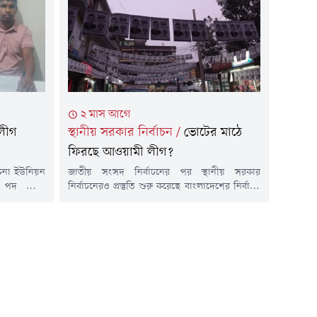
 ভাসানী এবং
এলাকায় নিষিদ্ধ আওয়ামী লীগ ও এর অঙ্গ-সংগঠনের
ি ও সাধারণ
নেতা কর্মীরা মিছিল বের করলে সেখানে কর্তব্যরত
পুলিশ তাদের...
২ মাস আগে
লীগ
স্থানীয় সরকার নির্বাচন
/
ভোটের মাঠে
ফিরছে আওয়ামী লীগ?
চনা ইউনিয়ন
জাতীয় সংসদ নির্বাচনের পর স্থানীয় সরকার
 পদ থেকে
নির্বাচনেরও প্রস্তুতি শুরু করেছে বাংলাদেশের নির্বাচন
৩ জুন) পৃথক
কমিশন বা ইসি। এই নির্বাচন আয়োজনে নির্বাচনী
িশ্চিত করেন।
বিধিমালায়ও কিছু পরিবর্তন আনা হচ্ছে। বুধবার সেই
না ইউনিয়ন
বিধিমালা চূড়ান্ত করা হয়েছে বলেও জানিয়েছে ইসি।
গ্ম সাধারণ
দলীয় প্রতীক ছাড়া এই নির্বাচন আয়োজনে ইসির পক্ষ
নম্বর ওয়ার্ড
থেকে যে বিধিমালা চূড়ান্ত করা হয়েছে, সেখানে প্রার্থী
হওয়ার যোগ্য...