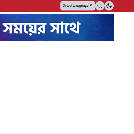
Select Language
▼