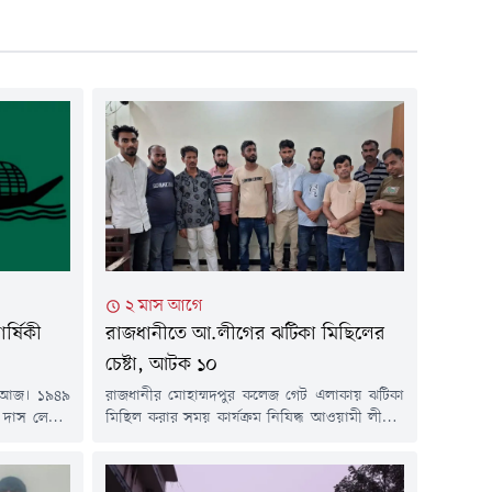
২ মাস আগে
র্ষিকী
রাজধানীতে আ.লীগের ঝটিকা মিছিলের
চেষ্টা, আটক ১০
কী আজ। ১৯৪৯
রাজধানীর মোহাম্মদপুর কলেজ গেট এলাকায় ঝটিকা
 দাস লেনের
মিছিল করার সময় কার্যক্রম নিষিদ্ধ আওয়ামী লীগের
াকিস্তানের
১০ জন নেতাকর্মীকে আটক করেছে পুলিশ। রবিবার
ব পাকিস্তান
(২১ জুন) সকালে তাদেরকে আটক করে মোহাম্মদপুর
 করে।প্রথম
থানা পুলিশ। পুলিশ জানায়, আজ সকালে কলেজগেট