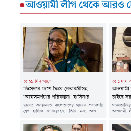
আওয়ামী লীগ
থেকে আরও দ
২৯ দিন আগে
১ মাস 
ডিসেম্বরে দেশে ফিরে নেতাকর্মীসহ
আওয়ামী 
‘আত্মসমর্পণের পরিকল্পনা’ হাসিনার
চাইছে স
ভারতে অবস্থানরত বাংলাদেশের সাবেক প্রধানমন্ত্রী
মানবতাবির
শেখ হাসিনা জানিয়েছেন, তিনি এবং আওয়ামী
আওয়ামী লীগে
লীগের জ্যেষ্ঠ নেতারা আগামী ডিসেম্বরের দিকে দেশে
সালাহউদ্দি
ফিরে আদালতে আত্মসমর্পণের পরিকল্পনা করছেন।
অঙ্গনে নতু
তবে দেশে ফিরলে তাকে গ্রেপ্তার করা হতে পারে,
২৪ শহীদ প