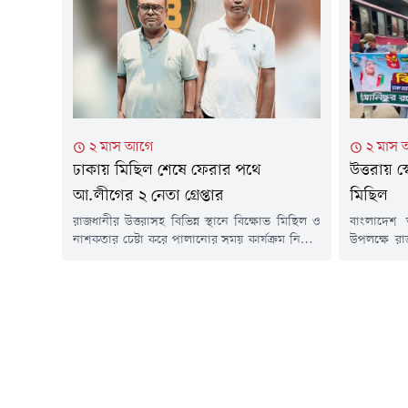
এমনকি প্রাণনাশের ঝুঁকিও রয়েছে বলে আশঙ্কা প্রকাশ
যোদ্ধা' আয়
করেছেন তিনি।রয়টার্সকে দেওয়া প্রায় এক ঘণ্টার এক
তিনি বলেন,
বিশেষ টেলিফোন সাক্ষাৎকারে শেখ হাসিনা...
অপরাধ ট্রা
করার...
২ মাস আগে
২ মাস
ঢাকায় মিছিল শেষে ফেরার পথে
উত্তরায় স
আ.লীগের ২ নেতা গ্রেপ্তার
মিছিল
রাজধানীর উত্তরাসহ বিভিন্ন স্থানে বিক্ষোভ মিছিল ও
বাংলাদেশ আ
নাশকতার চেষ্টা করে পালানোর সময় কার্যক্রম নিষিদ্ধ
উপলক্ষে রা
আওয়ামী লীগের ভোলা জেলার দুজন ইউনিয়ন
ঢাকা মহান
পরিষদের সাবেক চেয়ারম্যানকে গ্রেপ্তার করেছে
শুক্রবার 
গোয়েন্দা পুলিশ (ডিবি)। শুক্রবার (১৯ জুন) রাত
মহাসড়কের উ
সাড়ে ১১টার দিকে সদরঘাটের ইলিশা লঞ্চ থেকে
শুরু হয়। 
তাদের গ্রেপ্তার করে ডিবি পুলিশের উত্তরা জোনাল
মিছিলটি শ
টিম।গ্রেপ্তার নেতারা হলেন ভোলার...
বঙ্গবন্ধু',
নাঈম ভাই, 