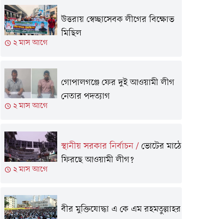
উত্তরায় স্বেচ্ছাসেবক লীগের বিক্ষোভ
মিছিল
২ মাস আগে
গোপালগঞ্জে ফের দুই আওয়ামী লীগ
নেতার পদত্যাগ
২ মাস আগে
স্থানীয় সরকার নির্বাচন
/
ভোটের মাঠে
ফিরছে আওয়ামী লীগ?
২ মাস আগে
বীর মুক্তিযোদ্ধা এ কে এম রহমতুল্লাহর