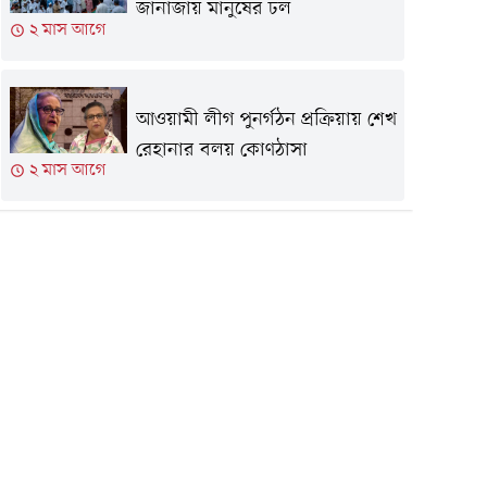
জানাজায় মানুষের ঢল
২ মাস আগে
আওয়ামী লীগ পুনর্গঠন প্রক্রিয়ায় শেখ
রেহানার বলয় কোণঠাসা
২ মাস আগে