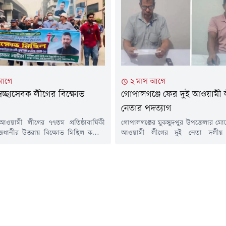
োজিত 'জুলাই জাতীয় সম্মেলন-২০২৬'-এ
কাউন্সিলে মওলানা আব্দুল হামিদ খান
 সন্ত্রাসবিরোধী আইন ও আন্তর্জাতিক
শামসুল হককে দলের যথাক্রমে সভাপত
ইব্যুনাল আইনে রাজনৈতিক দলের বিচার
সম্পাদক নির্বাচিত করা...
 আগে
২ মাস আগে
্বেচ্ছাসেবক লীগের বিক্ষোভ
গোপালগঞ্জে ফের দুই আওয়ামী 
নেতার পদত্যাগ
ওয়ামী লীগের ৭৭তম প্রতিষ্ঠাবার্ষিকী
গোপালগঞ্জের মুকসুদপুর উপজেলার মো
জধানীর উত্তরায় বিক্ষোভ মিছিল করেছে
আওয়ামী লীগের দুই নেতা দলীয়
গর উত্তর আওয়ামী স্বেচ্ছাসেবক লীগ।
পদত্যাগের ঘোষণা দিয়েছেন।শনিবার (১
(১৯ জুন) সকাল ৭টায় গাজীপুর-ঢাকা
প্রেস বিজ্ঞপ্তির মাধ্যমে তারা এই তথ্য ন
ত্তরার হাউজবিল্ডিং এলাকায় মিছিলটি
পদত্যাগকারী নেতারা হলেন মোচ
বিএনএস সেন্টারসংলগ্ন এলাকায় গিয়ে
আওয়ামী লীগের ৮ নম্বর ওয়ার্ডের যু
েষ হয়।মিছিলকারীরা 'জয় বাংলা, জয়
সম্পাদক মো. কামরুজ্জামান খান এবং ২ 
 'নেতা মোদের শেখ মুজিব', 'ডাক দিয়েছেন
আওয়ামী লীগের সদস্য রাম...
ঘরে থাকার...