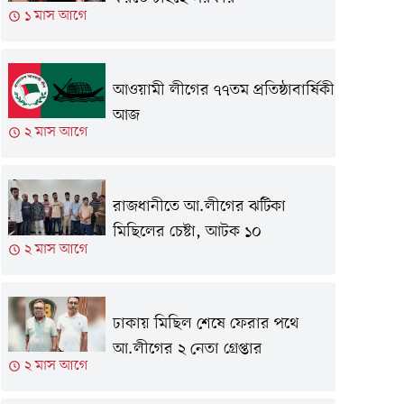
১ মাস আগে
আওয়ামী লীগের ৭৭তম প্রতিষ্ঠাবার্ষিকী
আজ
২ মাস আগে
রাজধানীতে আ.লীগের ঝটিকা
মিছিলের চেষ্টা, আটক ১০
২ মাস আগে
ঢাকায় মিছিল শেষে ফেরার পথে
আ.লীগের ২ নেতা গ্রেপ্তার
২ মাস আগে