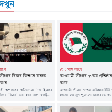
েখুন
আগে
২ মাস আগে
লীগের বিচার কিভাবে করতে
আওয়ামী লীগের ৭৭তম প্রতিষ্ঠাবা
রকার
আজ
োধী অপরাধের অভিযোগে 'দল হিসেবে
আওয়ামী লীগের ৭৭তম প্রতিষ্ঠাবার্ষি
র বিচার' করা হবে বলে স্বরাষ্ট্রমন্ত্রী
সালের ২৩ জুন পুরোনো ঢাকার কে এম
ন আহমদ মন্তব্য করেছেন, যা রাজনৈতিক
ঐতিহাসিক রোজ গার্ডেনে তৎকালীন প
ন করে আলোচনার জন্ম দিয়েছে। 'জুলাই
প্রথম প্রধান বিরোধী দল হিসেবে পূর্
রিবার সোসাইটি' এবং 'আমরা জুলাই
আওয়ামী মুসলিম লীগ প্রতিষ্ঠা লাভ