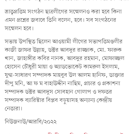
ভ্রাতৃপ্রতিম সংগঠন ছাত্রলীগের সম্মেলনও করা হবে কিনা
এমন প্রশ্নের জবাবে তিনি বলেন, হবে। সব সংগঠনের
সম্মেলন হবে।
সভায় উপস্থিত ছিলেন আওয়ামী লীগের সভাপতিমণ্ডলীর
কাজী জাফর উল্লাহ, ডক্টর আবদুর রাজ্জাক, মো. ফারুক
খান, জাহাঙ্গীর কবির নানক, আবদুর রহমান, মোফাজ্জল
হোসেন চৌধুরী মায়া ও অ্যাডভোকেট কামরুল ইসলাম,
যুগ্ম-সাধারণ সম্পাদক মাহবুব উল আলম হানিফ, ডাক্তার
দীপু মনি, আ ফ ম বাহাউদ্দীন নাছিম, প্রচার ও প্রকাশনা
সম্পাদক ডক্টর আবদুস সোবহান গোলাপ ও দফতর
সম্পাদক ব্যারিস্টার বিপ্লব বড়ুয়াসহ অন্যান্য কেন্দ্রীয়
নেতারা।
নিউজনাউ/আরবি/২০২২