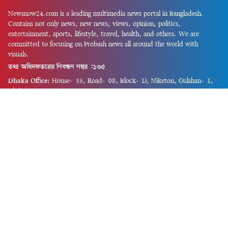
Newsnow24.com is a leading multimedia news portal in Bangladesh.
Contains not only news, new news, views, opinion, politics,
entertainment, sports, lifestyle, travel, health, and others. We are
committed to focusing on Probash news all around the world with
visuals.
তথ্য অধিদফতরের নিবন্ধন নম্বর :১৩৫
Dhaka Office:
House-55, Road-08, Block-D, Niketon, Gulshan-1,
Dhaka-1212.
Phone:
+880 1856 195 622
(WhatsApp)
Phone:
+880 1869 913 486
Chittagong office:
House-85/A, Road-7, 5th Floor, O.R.Nizam Road
R/A, 15 No. Bagmoniram,Panchlaish, Chattogram 4000.
Phone:
+880 1850 414 847
Phone:
+880 1313 427 319
Email:
newsnow24official@gmail.com
Design and Developed by
Md. Asif Iqbal
Privacy Policy
Contact Us