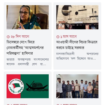
২৮ দিন আগে
১ মাস আগে
ডিসেম্বরে দেশে ফিরে
আওয়ামী লীগের বিচার কিভাবে
নেতাকর্মীসহ ‘আত্মসমর্পণের
করতে চাইছে সরকার
পরিকল্পনা’ হাসিনার
মানবতাবিরোধী অপরাধের
অভিযোগে 'দল হিসেবে আওয়ামী
ভারতে অবস্থানরত বাংলাদেশের
লীগের বিচার' করা হবে বলে
সাবেক প্রধানমন্ত্রী শেখ হাসিনা
স্বরাষ্ট্রমন্ত্রী সালাহউদ্দিন আহমদ
জানিয়েছেন, তিনি এবং আওয়ামী
মন্তব্য করেছেন, যা রাজনৈতিক
লীগের জ্যেষ্ঠ নেতারা আগামী
অঙ্গনে নতুন করে আলোচনার জন্ম
ডিসেম্বরের দিকে দেশে ফিরে
দিয়েছে। 'জুলাই ২৪ শহীদ পরিবার
আদালতে আত্মসমর্পণের পরিকল্পনা
সোসাইটি' এবং 'আমরা জুলাই
করছেন। তবে দেশে ফিরলে তাকে
যোদ্ধা' আয়োজিত 'জুলাই জাতীয়
গ্রেপ্তার করা হতে পারে, এমনকি
সম্মেলন-২০২৬'-এ তিনি বলেন,
প্রাণনাশের ঝুঁকিও রয়েছে বলে
সন্ত্রাসবিরোধী আইন ও আন্তর্জাতিক
আশঙ্কা প্রকাশ করেছেন তিনি।