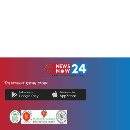
উপ-সম্পাদকঃ
মুহাম্মদ ওসমান
Android app on
Available on the
Google Play
App Store