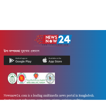
উপ-সম্পাদকঃ
মুহাম্মদ ওসমান
Android app on
Available on the
Google Play
App Store
Newsnow24.com is a leading multimedia news portal in Bangladesh.
Contains not only news, new news, views, opinion, politics,
entertainment, sports, lifestyle, travel, health, and others. We are