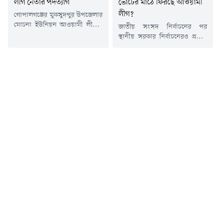
লীগ নেতার পদত্যাগ
ভোটের মাঠে ফিরছে আওয়ামী
থাকার...
লীগ?
গোপালগঞ্জের মুকসুদপুর উপজেলার
মোচনা ইউনিয়ন আওয়ামী লীগের
জাতীয় সংসদ নির্বাচনের পর
দুই নেতা দলীয় পদ থেকে
স্থানীয় সরকার নির্বাচনেরও প্রস্তুতি
পদত্যাগের ঘোষণা দিয়েছেন।
শুরু করেছে বাংলাদেশের নির্বাচন
শনিবার (১৩ জুন) পৃথক প্রেস
কমিশন বা ইসি। এই নির্বাচন
বিজ্ঞপ্তির মাধ্যমে তারা এই তথ্য
আয়োজনে নির্বাচনী বিধিমালায়ও
নিশ্চিত করেন। পদত্যাগকারী
কিছু পরিবর্তন আনা হচ্ছে। বুধবার
নেতারা হলেন মোচনা ইউনিয়ন
সেই বিধিমালা চূড়ান্ত করা হয়েছে
আওয়ামী লীগের ৮ নম্বর ওয়ার্ডের
বলেও জানিয়েছে ইসি।দলীয় প্রতীক
যুগ্ম সাধারণ সম্পাদক মো.
ছাড়া এই নির্বাচন আয়োজনে ইসির
কামরুজ্জামান খান এবং ২ নম্বর
পক্ষ থেকে যে বিধিমালা চূড়ান্ত করা
ওয়ার্ড আওয়ামী লীগের সদস্য
হয়েছে, সেখানে প্রার্থী হওয়ার
রাম...
যোগ্য...