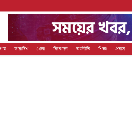
গ্রাম
সারাবিশ্ব
খেলা
বিনোদন
অর্থনীতি
শিক্ষা
প্রবাস