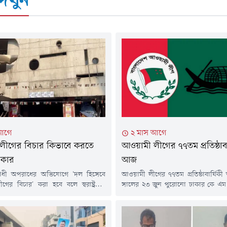
েখুন
আগে
২ মাস আগে
লীগের বিচার কিভাবে করতে
আওয়ামী লীগের ৭৭তম প্রতিষ্ঠাবা
রকার
আজ
োধী অপরাধের অভিযোগে 'দল হিসেবে
আওয়ামী লীগের ৭৭তম প্রতিষ্ঠাবার্ষি
র বিচার' করা হবে বলে স্বরাষ্ট্রমন্ত্রী
সালের ২৩ জুন পুরোনো ঢাকার কে এম
ন আহমদ মন্তব্য করেছেন, যা রাজনৈতিক
ঐতিহাসিক রোজ গার্ডেনে তৎকালীন প
ন করে আলোচনার জন্ম দিয়েছে। 'জুলাই
প্রথম প্রধান বিরোধী দল হিসেবে পূর্
রিবার সোসাইটি' এবং 'আমরা জুলাই
আওয়ামী মুসলিম লীগ প্রতিষ্ঠা লাভ
োজিত 'জুলাই জাতীয় সম্মেলন-২০২৬'-এ
কাউন্সিলে মওলানা আব্দুল হামিদ খান