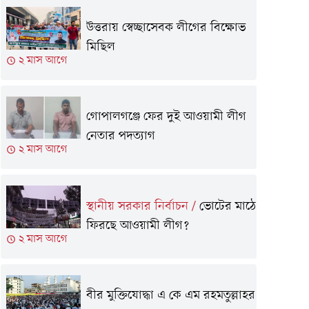
উত্তরায় স্বেচ্ছাসেবক লীগের বিক্ষোভ
মিছিল
২ মাস আগে
গোপালগঞ্জে ফের দুই আওয়ামী লীগ
নেতার পদত্যাগ
২ মাস আগে
স্থানীয় সরকার নির্বাচন
/
ভোটের মাঠে
ফিরছে আওয়ামী লীগ?
২ মাস আগে
বীর মুক্তিযোদ্ধা এ কে এম রহমতুল্লাহর