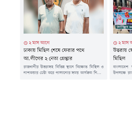
করেছেন তিনি।রয়টার্সকে দেওয়া প্রায় এক ঘণ্টার এক
তিনি বলেন,
বিশেষ টেলিফোন সাক্ষাৎকারে শেখ হাসিনা...
অপরাধ ট্রা
করার...
২ মাস আগে
২ মাস
ঢাকায় মিছিল শেষে ফেরার পথে
উত্তরায় স
আ.লীগের ২ নেতা গ্রেপ্তার
মিছিল
রাজধানীর উত্তরাসহ বিভিন্ন স্থানে বিক্ষোভ মিছিল ও
বাংলাদেশ আ
নাশকতার চেষ্টা করে পালানোর সময় কার্যক্রম নিষিদ্ধ
উপলক্ষে রা
আওয়ামী লীগের ভোলা জেলার দুজন ইউনিয়ন
ঢাকা মহান
পরিষদের সাবেক চেয়ারম্যানকে গ্রেপ্তার করেছে
শুক্রবার 
গোয়েন্দা পুলিশ (ডিবি)। শুক্রবার (১৯ জুন) রাত
মহাসড়কের উ
সাড়ে ১১টার দিকে সদরঘাটের ইলিশা লঞ্চ থেকে
শুরু হয়। 
তাদের গ্রেপ্তার করে ডিবি পুলিশের উত্তরা জোনাল
মিছিলটি শ
টিম।গ্রেপ্তার নেতারা হলেন ভোলার...
বঙ্গবন্ধু',
নাঈম ভাই, 