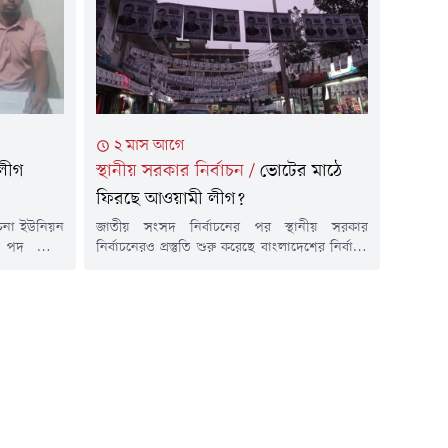
ি ও সাধারণ
নেতা কর্মীরা মিছিল বের করলে সেখানে কর্তব্যরত
পুলিশ তাদের...
২ মাস আগে
লীগ
স্থানীয় সরকার নির্বাচন
/
ভোটের মাঠে
ফিরছে আওয়ামী লীগ?
চনা ইউনিয়ন
জাতীয় সংসদ নির্বাচনের পর স্থানীয় সরকার
 পদ থেকে
নির্বাচনেরও প্রস্তুতি শুরু করেছে বাংলাদেশের নির্বাচন
৩ জুন) পৃথক
কমিশন বা ইসি। এই নির্বাচন আয়োজনে নির্বাচনী
িশ্চিত করেন।
বিধিমালায়ও কিছু পরিবর্তন আনা হচ্ছে। বুধবার সেই
না ইউনিয়ন
বিধিমালা চূড়ান্ত করা হয়েছে বলেও জানিয়েছে ইসি।
গ্ম সাধারণ
দলীয় প্রতীক ছাড়া এই নির্বাচন আয়োজনে ইসির পক্ষ
নম্বর ওয়ার্ড
থেকে যে বিধিমালা চূড়ান্ত করা হয়েছে, সেখানে প্রার্থী
হওয়ার যোগ্য...