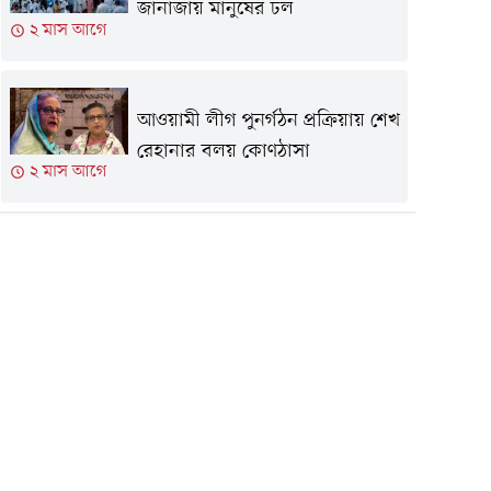
জানাজায় মানুষের ঢল
২ মাস আগে
আওয়ামী লীগ পুনর্গঠন প্রক্রিয়ায় শেখ
রেহানার বলয় কোণঠাসা
২ মাস আগে