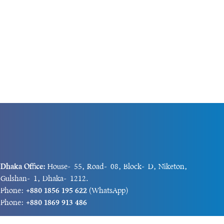
Dhaka Office:
House-55, Road-08, Block-D, Niketon,
Gulshan-1, Dhaka-1212.
Phone:
+880 1856 195 622
(WhatsApp)
Phone:
+880 1869 913 486
Chittagong office:
House-85/A, Road-7, 5th Floor,