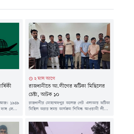
২ মাস আগে
র্ষিকী
রাজধানীতে আ.লীগের ঝটিকা মিছিলের
চেষ্টা, আটক ১০
কী আজ। ১৯৪৯
রাজধানীর মোহাম্মদপুর কলেজ গেট এলাকায় ঝটিকা
 দাস লেনের
মিছিল করার সময় কার্যক্রম নিষিদ্ধ আওয়ামী লীগের
াকিস্তানের
১০ জন নেতাকর্মীকে আটক করেছে পুলিশ। রবিবার
ব পাকিস্তান
(২১ জুন) সকালে তাদেরকে আটক করে মোহাম্মদপুর
 করে।প্রথম
থানা পুলিশ। পুলিশ জানায়, আজ সকালে কলেজগেট
 ভাসানী এবং
এলাকায় নিষিদ্ধ আওয়ামী লীগ ও এর অঙ্গ-সংগঠনের