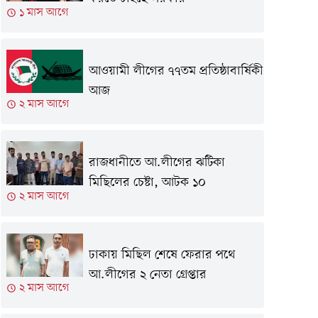
১ মাস আগে
আওয়ামী লীগের ৭৭তম প্রতিষ্ঠাবার্ষিকী
আজ
২ মাস আগে
রাজধানীতে আ.লীগের ঝটিকা
মিছিলের চেষ্টা, আটক ১০
২ মাস আগে
ঢাকায় মিছিল শেষে ফেরার পথে
আ.লীগের ২ নেতা গ্রেপ্তার
২ মাস আগে