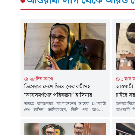
আওয়ামী লীগ
থেকে আরও দ
২৮ দিন আগে
১ মাস 
ডিসেম্বরে দেশে ফিরে নেতাকর্মীসহ
আওয়ামী 
‘আত্মসমর্পণের পরিকল্পনা’ হাসিনার
চাইছে স
ভারতে অবস্থানরত বাংলাদেশের সাবেক প্রধানমন্ত্রী
মানবতাবির
শেখ হাসিনা জানিয়েছেন, তিনি এবং আওয়ামী
আওয়ামী লীগে
লীগের জ্যেষ্ঠ নেতারা আগামী ডিসেম্বরের দিকে দেশে
সালাহউদ্দি
ফিরে আদালতে আত্মসমর্পণের পরিকল্পনা করছেন।
অঙ্গনে নতু
তবে দেশে ফিরলে তাকে গ্রেপ্তার করা হতে পারে,
২৪ শহীদ প
এমনকি প্রাণনাশের ঝুঁকিও রয়েছে বলে আশঙ্কা প্রকাশ
যোদ্ধা' আয়