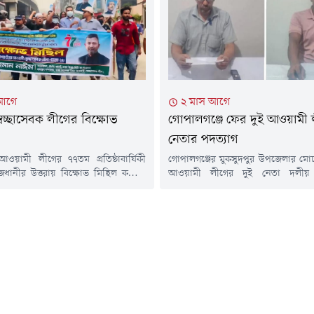
 সন্ত্রাসবিরোধী আইন ও আন্তর্জাতিক
শামসুল হককে দলের যথাক্রমে সভাপত
ইব্যুনাল আইনে রাজনৈতিক দলের বিচার
সম্পাদক নির্বাচিত করা...
 আগে
২ মাস আগে
্বেচ্ছাসেবক লীগের বিক্ষোভ
গোপালগঞ্জে ফের দুই আওয়ামী 
নেতার পদত্যাগ
ওয়ামী লীগের ৭৭তম প্রতিষ্ঠাবার্ষিকী
গোপালগঞ্জের মুকসুদপুর উপজেলার মো
জধানীর উত্তরায় বিক্ষোভ মিছিল করেছে
আওয়ামী লীগের দুই নেতা দলীয়
গর উত্তর আওয়ামী স্বেচ্ছাসেবক লীগ।
পদত্যাগের ঘোষণা দিয়েছেন।শনিবার (১
(১৯ জুন) সকাল ৭টায় গাজীপুর-ঢাকা
প্রেস বিজ্ঞপ্তির মাধ্যমে তারা এই তথ্য ন
ত্তরার হাউজবিল্ডিং এলাকায় মিছিলটি
পদত্যাগকারী নেতারা হলেন মোচ
বিএনএস সেন্টারসংলগ্ন এলাকায় গিয়ে
আওয়ামী লীগের ৮ নম্বর ওয়ার্ডের যু
েষ হয়।মিছিলকারীরা 'জয় বাংলা, জয়
সম্পাদক মো. কামরুজ্জামান খান এবং ২ 
 'নেতা মোদের শেখ মুজিব', 'ডাক দিয়েছেন
আওয়ামী লীগের সদস্য রাম...
ঘরে থাকার...