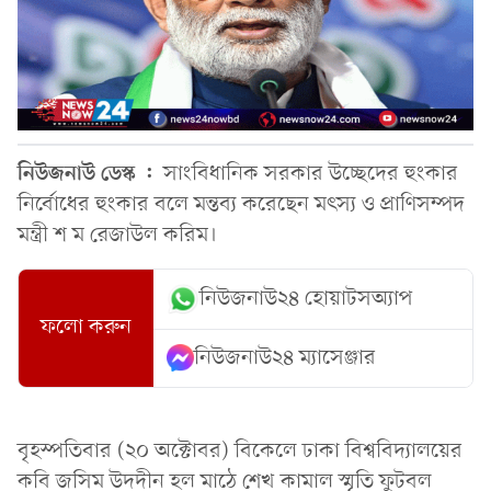
নিউজনাউ ডেস্ক :
সাংবিধানিক সরকার উচ্ছেদের হুংকার
নির্বোধের হুংকার বলে মন্তব্য করেছেন মৎস্য ও প্রাণিসম্পদ
মন্ত্রী শ ম রেজাউল করিম।
নিউজনাউ২৪ হোয়াটসঅ্যাপ
ফলো করুন
নিউজনাউ২৪ ম্যাসেঞ্জার
বৃহস্পতিবার (২০ অক্টোবর) বিকেলে ঢাকা বিশ্ববিদ্যালয়ের
কবি জসিম উদদীন হল মাঠে শেখ কামাল স্মৃতি ফুটবল