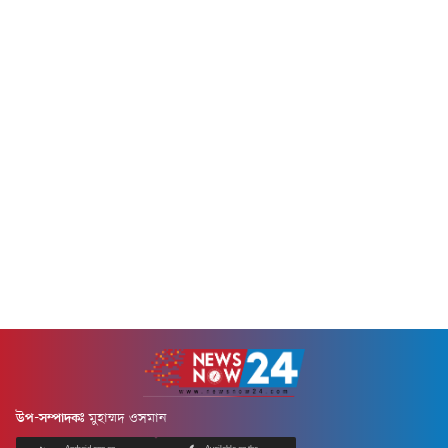
রাম...
যোগ্য...
উপ-সম্পাদকঃ
মুহাম্মদ ওসমান