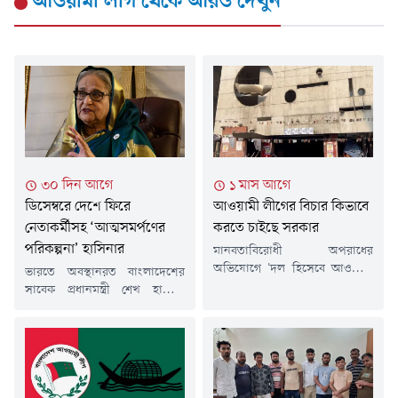
আওয়ামী লীগ
থেকে আরও দেখুন
৩০ দিন আগে
১ মাস আগে
ডিসেম্বরে দেশে ফিরে
আওয়ামী লীগের বিচার কিভাবে
নেতাকর্মীসহ ‘আত্মসমর্পণের
করতে চাইছে সরকার
পরিকল্পনা’ হাসিনার
মানবতাবিরোধী অপরাধের
অভিযোগে 'দল হিসেবে আওয়ামী
ভারতে অবস্থানরত বাংলাদেশের
লীগের বিচার' করা হবে বলে
সাবেক প্রধানমন্ত্রী শেখ হাসিনা
স্বরাষ্ট্রমন্ত্রী সালাহউদ্দিন আহমদ
জানিয়েছেন, তিনি এবং আওয়ামী
মন্তব্য করেছেন, যা রাজনৈতিক
লীগের জ্যেষ্ঠ নেতারা আগামী
অঙ্গনে নতুন করে আলোচনার জন্ম
ডিসেম্বরের দিকে দেশে ফিরে
দিয়েছে। 'জুলাই ২৪ শহীদ পরিবার
আদালতে আত্মসমর্পণের পরিকল্পনা
সোসাইটি' এবং 'আমরা জুলাই
করছেন। তবে দেশে ফিরলে তাকে
যোদ্ধা' আয়োজিত 'জুলাই জাতীয়
গ্রেপ্তার করা হতে পারে, এমনকি