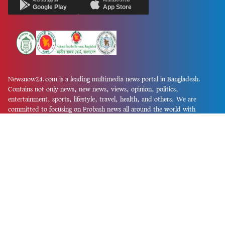
Android app on
Available on the
Google Play
App Store
Newsnow24.com is a leading multimedia news portal in Bangladesh.
Contains not only news, new news, views, opinion, politics,
entertainment, sports, lifestyle, travel, health, and others. We are
committed to focusing on Probash news all around the world with
visuals.
তথ্য অধিদফতরের নিবন্ধন নম্বর :১৩৫
Dhaka Office:
House-55, Road-08, Block-D, Niketon, Gulshan-1,
Dhaka-1212.
Phone:
+880 1856 195 622
(WhatsApp)
Phone:
+880 1869 913 486
Chittagong office:
House-85/A, Road-7, 5th Floor, O.R.Nizam Road
R/A, 15 No. Bagmoniram,Panchlaish, Chattogram 4000.
Phone:
+880 1850 414 847
Phone:
+880 1313 427 319