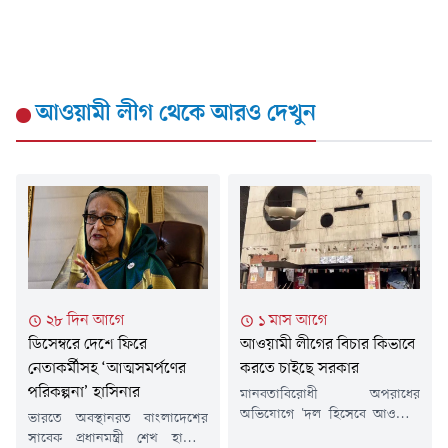
আওয়ামী লীগ
থেকে আরও দেখুন
২৮ দিন আগে
১ মাস আগে
ডিসেম্বরে দেশে ফিরে
আওয়ামী লীগের বিচার কিভাবে
নেতাকর্মীসহ ‘আত্মসমর্পণের
করতে চাইছে সরকার
পরিকল্পনা’ হাসিনার
মানবতাবিরোধী অপরাধের
অভিযোগে 'দল হিসেবে আওয়ামী
ভারতে অবস্থানরত বাংলাদেশের
লীগের বিচার' করা হবে বলে
সাবেক প্রধানমন্ত্রী শেখ হাসিনা