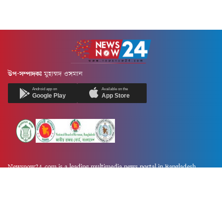
উপ-সম্পাদকঃ
মুহাম্মদ ওসমান
Android app on
Available on the
Google Play
App Store
Newsnow24.com is a leading multimedia news portal in Bangladesh.
Contains not only news, new news, views, opinion, politics,
entertainment, sports, lifestyle, travel, health, and others. We are
committed to focusing on Probash news all around the world with
visuals.
তথ্য অধিদফতরের নিবন্ধন নম্বর :১৩৫