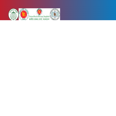
Newsnow24.com is a leading multimedia news portal in Bangladesh.
Contains not only news, new news, views, opinion, politics,
entertainment, sports, lifestyle, travel, health, and others. We are
committed to focusing on Probash news all around the world with
visuals.
তথ্য অধিদফতরের নিবন্ধন নম্বর :১৩৫
Dhaka Office:
House-55, Road-08, Block-D, Niketon, Gulshan-1,
Dhaka-1212.
Phone:
+880 1856 195 622
(WhatsApp)
Phone:
+880 1869 913 486
Chittagong office:
House-85/A, Road-7, 5th Floor, O.R.Nizam Road
R/A, 15 No. Bagmoniram,Panchlaish, Chattogram 4000.
Phone:
+880 1850 414 847
Phone:
+880 1313 427 319
Email:
newsnow24official@gmail.com