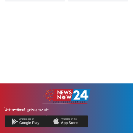
শুরু করেছে বাংলাদেশের নির্বাচন
শনিবার (১৩ জুন) পৃথক প্রেস
কমিশন বা ইসি। এই নির্বাচন
বিজ্ঞপ্তির মাধ্যমে তারা এই তথ্য
আয়োজনে নির্বাচনী বিধিমালায়ও
নিশ্চিত করেন। পদত্যাগকারী
কিছু পরিবর্তন আনা হচ্ছে। বুধবার
নেতারা হলেন মোচনা ইউনিয়ন
সেই বিধিমালা চূড়ান্ত করা হয়েছে
আওয়ামী লীগের ৮ নম্বর ওয়ার্ডের
বলেও জানিয়েছে ইসি।দলীয় প্রতীক
যুগ্ম সাধারণ সম্পাদক মো.
ছাড়া এই নির্বাচন আয়োজনে ইসির
কামরুজ্জামান খান এবং ২ নম্বর
পক্ষ থেকে যে বিধিমালা চূড়ান্ত করা
ওয়ার্ড আওয়ামী লীগের সদস্য
হয়েছে, সেখানে প্রার্থী হওয়ার
রাম...
যোগ্য...
উপ-সম্পাদকঃ
মুহাম্মদ ওসমান
Android app on
Available on the
Google Play
App Store