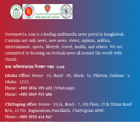
Newsnow24.com is a leading multimedia news portal in Bangladesh.
Contains not only news, new news, views, opinion, politics,
entertainment, sports, lifestyle, travel, health, and others. We are
committed to focusing on Probash news all around the world with
visuals.
তথ্য অধিদফতরের নিবন্ধন নম্বর :১৩৫
Dhaka Office:
House-55, Road-08, Block-D, Niketon, Gulshan-1,
Dhaka-1212.
Phone:
+880 1856 195 622
(WhatsApp)
Phone:
+880 1869 913 486
Chittagong office:
House-85/A, Road-7, 5th Floor, O.R.Nizam Road
R/A, 15 No. Bagmoniram,Panchlaish, Chattogram 4000.
Phone:
+880 1850 414 847
Phone:
+880 1313 427 319
Email:
newsnow24official@gmail.com