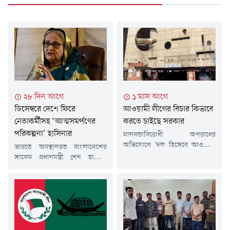
২৮ দিন আগে
১ মাস আগে
ডিসেম্বরে দেশে ফিরে
আওয়ামী লীগের বিচার কিভাবে
নেতাকর্মীসহ ‘আত্মসমর্পণের
করতে চাইছে সরকার
পরিকল্পনা’ হাসিনার
মানবতাবিরোধী অপরাধের
অভিযোগে 'দল হিসেবে আওয়ামী
ভারতে অবস্থানরত বাংলাদেশের
লীগের বিচার' করা হবে বলে
সাবেক প্রধানমন্ত্রী শেখ হাসিনা
স্বরাষ্ট্রমন্ত্রী সালাহউদ্দিন আহমদ
জানিয়েছেন, তিনি এবং আওয়ামী
মন্তব্য করেছেন, যা রাজনৈতিক
লীগের জ্যেষ্ঠ নেতারা আগামী
অঙ্গনে নতুন করে আলোচনার জন্ম
ডিসেম্বরের দিকে দেশে ফিরে
দিয়েছে। 'জুলাই ২৪ শহীদ পরিবার
আদালতে আত্মসমর্পণের পরিকল্পনা
সোসাইটি' এবং 'আমরা জুলাই
করছেন। তবে দেশে ফিরলে তাকে
যোদ্ধা' আয়োজিত 'জুলাই জাতীয়
গ্রেপ্তার করা হতে পারে, এমনকি
সম্মেলন-২০২৬'-এ তিনি বলেন,
প্রাণনাশের ঝুঁকিও রয়েছে বলে