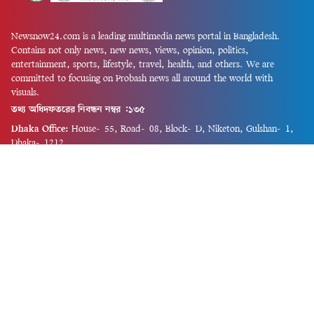
Newsnow24.com is a leading multimedia news portal in Bangladesh.
Contains not only news, new news, views, opinion, politics,
entertainment, sports, lifestyle, travel, health, and others. We are
committed to focusing on Probash news all around the world with
visuals.
তথ্য অধিদফতরের নিবন্ধন নম্বর :১৩৫
Dhaka Office:
House-55, Road-08, Block-D, Niketon, Gulshan-1,
Dhaka-1212.
Phone:
+880 1856 195 622
(WhatsApp)
Phone:
+880 1869 913 486
Chittagong office:
House-85/A, Road-7, 5th Floor, O.R.Nizam Road
R/A, 15 No. Bagmoniram,Panchlaish, Chattogram 4000.
Phone:
+880 1850 414 847
Phone:
+880 1313 427 319
Email:
newsnow24official@gmail.com
Design and Developed by
Md. Asif Iqbal
Privacy Policy
Contact Us