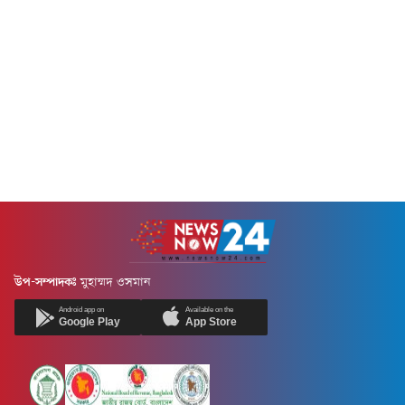
উপ-সম্পাদকঃ
মুহাম্মদ ওসমান
Android app on
Available on the
Google Play
App Store