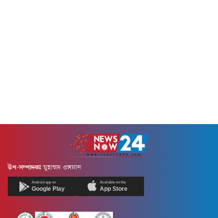
উপ-সম্পাদকঃ
মুহাম্মদ ওসমান
Android app on
Available on the
Google Play
App Store