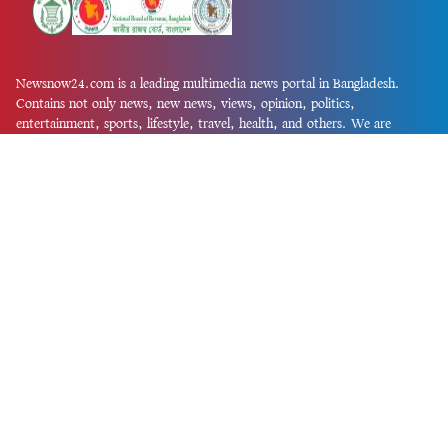
Newsnow24.com is a leading multimedia news portal in Bangladesh.
Contains not only news, new news, views, opinion, politics,
entertainment, sports, lifestyle, travel, health, and others. We are
committed to focusing on Probash news all around the world with
visuals.
তথ্য অধিদফতরের নিবন্ধন নম্বর :১৩৫
Dhaka Office:
House-55, Road-08, Block-D, Niketon, Gulshan-1,
Dhaka-1212.
Phone:
+880 1856 195 622
(WhatsApp)
Phone:
+880 1869 913 486
Chittagong office:
House-85/A, Road-7, 5th Floor, O.R.Nizam Road
R/A, 15 No. Bagmoniram,Panchlaish, Chattogram 4000.
Phone:
+880 1850 414 847
Phone:
+880 1313 427 319
Email:
newsnow24official@gmail.com
Design and Developed by
Md. Asif Iqbal
Privacy Policy
Contact Us