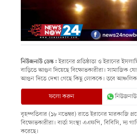
নিউজনাউ ডেস্ক:
ইরানের প্রতিষ্ঠাতা ও ইরানের ইসলামি
বাড়িতে আগুন দিয়েছে বিক্ষোভকারীরা। সামাজিক য
আগুন দিতে দেখা গেছে কিছু লোককে। তবে আঞ্চলিক ক
ফলো করুন
নিউজনাউ
বৃহস্পতিবার (১৮ নভেম্বর) রাতে ইরানের মারকাজি 
বিক্ষোভকারীরা। বার্তা সংস্থা এএফপি, বিবিসি, দ্য গা
করেছে।