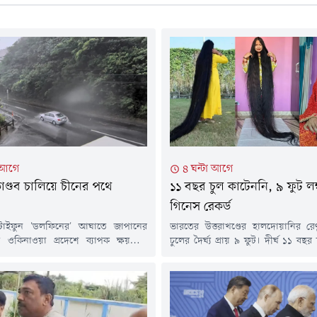
া আগে
৪ ঘন্টা আগে
াণ্ডব চালিয়ে চীনের পথে
১১ বছর চুল কাটেননি, ৯ ফুট লম্
গিনেস রেকর্ড
 টাইফুন 'ডলফিনের' আঘাতে জাপানের
ভারতের উত্তরাখণ্ডের হালদোয়ানির রে
ীয় ওকিনাওয়া প্রদেশে ব্যাপক ক্ষয়ক্ষতি
চুলের দৈর্ঘ্য প্রায় ৯ ফুট। দীর্ঘ ১১ বছর
নিবারের ঝড়ে অন্তত ছয়জন আহত
নিয়মিত যত্ন নেওয়ার পর তাঁর চুলের দৈর্ঘ
দ্যুৎ সংযোগ বিচ্ছিন্ন হয়ে পড়েছে ৫০
২৭১ দশমিক ৫০ সেন্টিমিটার, যা প্র
শি ভবনের। এদিকে চীনের পূর্ব উপকূলে
ইঞ্চি। এই চুলের কারণেই গিনেস ওয়ার্ল
আঘাতের আশঙ্কায় বন্দর ও ফেরি চলাচল
জায়গা করে নিয়েছেন তিনি।রেণুর রেক
া সতর্কতামূলক ব্যবস্থা নেওয়া হয়েছে।
'লংগেস্ট হেয়ার অন আ...