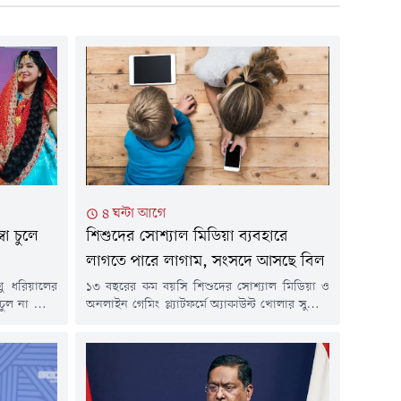
৪ ঘন্টা আগে
বা চুলে
শিশুদের সোশ্যাল মিডিয়া ব্যবহারে
লাগতে পারে লাগাম, সংসদে আসছে বিল
ণু ধরিয়ালের
১৩ বছরের কম বয়সি শিশুদের সোশ্যাল মিডিয়া ও
 চুল না কেটে
অনলাইন গেমিং প্ল্যাটফর্মে অ্যাকাউন্ট খোলার সুযোগ
্য দাঁড়িয়েছে
সীমিত করার প্রস্তাব উঠতে যাচ্ছে ভারতের সংসদে। এ
ায় ৮ ফুট ১০
বিষয়ে একটি প্রাইভেট মেম্বার্স বিল আনার উদ্যোগ
্ড রেকর্ডসে
নেওয়া হয়েছে। প্রস্তাব অনুযায়ী, অভিভাবকের যাচাই
র্ডের বিভাগ
করা সম্মতি থাকলে শিশুদের অ্যাকাউন্ট খোলার
সুযোগ রাখা হতে পারে।শুধু অ্যাকাউন্ট খোলার