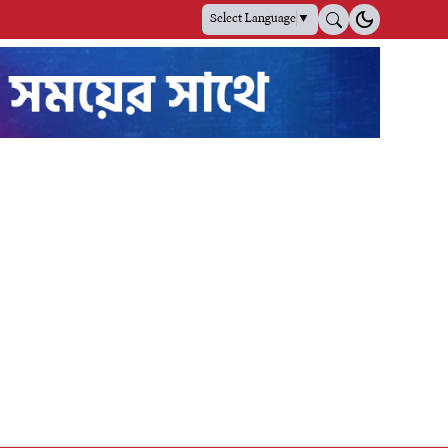
Select Language
▼