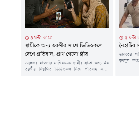
কর্মকর্তাকে গ্রেপ্তার করা হয়। ভারতীয়
জাপানের কর
বিমানবাহিনীর...
বয়স্ক ব্যক্ত
৪ ঘন্টা আগে
৫ ঘন্টা
স্বামীকে অন্য তরুণীর সাথে ভিডিওকলে
নৈহাটির স
দেখে প্রতিবাদ, প্রাণ গেলো স্ত্রীর
ভারতের পশ
তৃণমূল কংগ
ভারতের মালদার মানিকচকে স্বামীর সাথে অন্য এক
তোলাবাজি, 
তরুণীর নিয়মিত ভিডিওকল নিয়ে প্রতিবাদ করায়
থাকার অভিয
স্ত্রীকে বাঁশের খুঁটিতে বেঁধে আগুন দিয়ে হত্যার
ভোরে দত্তপ
অভিযোগ উঠেছে। কয়েক দিন আগে গুরুতর দগ্ধ
নৈহাটি থানা
অবস্থায় হাসপাতালে ভর্তি করা ওই তরুণীর শনিবার
দিন আগে 
মৃত্যু হয়েছে।নিহত চুন্নি খাতুনের বয়স প্রায় ২০ বছর।
হয়েছিল। ত
তিনি মানিকচক থানার নুরপুর গ্রাম পঞ্চায়েতের
নাদারটোলা এলাকার...