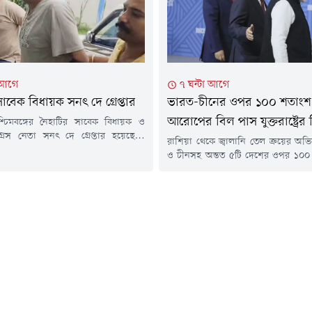
্তৃপক্ষ জানিয়েছে, ওকিনাওয়ায় পাঁচজন
ি আহত...
 আগে
৭ ঘন্টা আগে
াবেক বিধায়ক সনৎ দে গ্রেপ্তার
ভারত-চীনের ওপর ১০০ শতাংশ শ
আরোপের বিল পাস যুক্তরাষ্ট্রের
্চিমবঙ্গের নৈহাটির সাবেক বিধায়ক ও
্রেস নেতা সনৎ দে গ্রেপ্তার হয়েছেন।
রাশিয়া থেকে জ্বালানি তেল ক্রয়ের অ
দুর্নীতি ও রাজনৈতিক সহিংসতায় জড়িত
ও চীনসহ অন্তত ৫টি দেশের ওপর ১০০ 
োগে তাঁর বিরুদ্ধে তদন্ত চলছিল।শনিবার
আরোপের পথ সুগম হচ্ছে যুক্তরাষ্ট্
ুকুর এলাকা থেকে তাঁকে গ্রেপ্তার করে
শুক্রবার মার্কিন পার্লামেন্ট কংগ্রেসের উচ
র পুলিশ।পুলিশ সূত্রে জানা গেছে, কয়েক
এ সংক্রান্ত একটি বিল পাস হয়েছে।'রাশ
সনৎ দে-র বাড়িতে তল্লাশি চালানো
ইরান অ্যাক্ট অব ২০২৬' নামের সেই 
বে ওই সময়...
করেছিলেন প্রেসিডেন্ট ট্রাম্পের ঘন
লিন্ডসে...