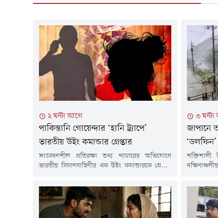
২ ঘন্টা আগে
৩ ঘন্ট
পাকিস্তানি গোয়েন্দার ‘হানি ট্র্যাপে’
জাপানে ত
ভারতীয় উইং কমান্ডার গ্রেপ্তার
‘ডলফিন’
সংবেদনশীল প্রতিরক্ষা তথ্য পাচারের অভিযোগে
শক্তিশালী
ভারতীয় বিমানবাহিনীর এক উইং কমান্ডারকে গ্রেপ্তার
দক্ষিণাঞ্চল
করেছে দিল্লি পুলিশ। পুলিশের দাবি, পাকিস্তানি
হয়েছে। শ
গোয়েন্দা সংস্থার সঙ্গে যুক্ত সন্দেহভাজন এক নারীর
হয়েছেন। বি
'হানি ট্র্যাপে' পড়ে ওই কর্মকর্তা গুরুত্বপূর্ণ সামরিক তথ্য
হাজারের বে
ও নথি ডিজিটাল মাধ্যমে পাঠিয়েছেন।ভারতীয়
টাইফুনটির 
সংবাদমাধ্যমের প্রতিবেদন অনুযায়ী, গত ৩০ মে ওই
বন্ধসহ নান