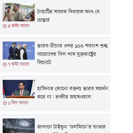
নৈহাটির সাবেক বিধায়ক সনৎ দে
গ্রেপ্তার
৫ ঘন্টা আগে
ভারত-চীনের ওপর ১০০ শতাংশ শুল্ক
আরোপের বিল পাস যুক্তরাষ্ট্রের
সিনেটে
৭ ঘন্টা আগে
হাসিনার কোনো বক্তব্য ভারত সমর্থন
করে না: রণধীর জয়সওয়াল
১ দিন আগে
জাপানে টাইফুন ‘ডলফিনে’র তাণ্ডবে