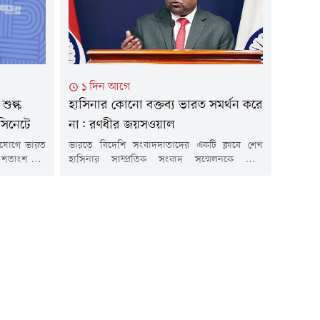
বিষয়েই নয়, শিশুদের...
১ দিন আগে
ুল্ক
হাসিনার কোনো বক্তব্য ভারত সমর্থন করে
 সিনেটে
না: রণধীর জয়সওয়াল
ভিযোগে ভারত
ভারতে বিদেশি সংবাদদাতাদের একটি ক্লাবে শেখ
শতাংশ শুল্ক
হাসিনার সাম্প্রতিক সংবাদ সম্মেলনকে ঘিরে
রের। গত কাল
বাংলাদেশ ও ভারতের মধ্যে নতুন করে উত্তেজনা তৈরি
্চকক্ষ সিনেটে
হয়েছে।এর পরিপ্রেক্ষিতে শুক্রবার (৭ আগস্ট) ভারতের
িয়া অ্যান্ড
পররাষ্ট্র মন্ত্রণালয় (এমইএ) স্পষ্ট করেছে, ওই
বিলটি তৈরি
অনুষ্ঠানের আয়োজনে ভারত সরকারের কোনো ভূমিকা
িষ্ঠ সিনেটর
ছিল না।এটি একটি বেসরকারি গণমাধ্যম প্রতিষ্ঠানের
আয়োজিত অনুষ্ঠান ছিল।যদিও এ ঘটনার পরপরই
তীব্র...