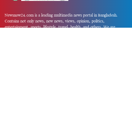
Newsnow24.com is a leading multimedia news portal in Bangladesh.
Contains not only news, new news, views, opinion, politics,
entertainment, sports, lifestyle, travel, health, and others. We are
committed to focusing on Probash news all around the world with
visuals.
তথ্য অধিদফতরের নিবন্ধন নম্বর :১৩৫
Dhaka Office:
House-55, Road-08, Block-D, Niketon, Gulshan-1,
Dhaka-1212.
Phone:
+880 1856 195 622
(WhatsApp)
Phone:
+880 1869 913 486
Chittagong office:
House-85/A, Road-7, 5th Floor, O.R.Nizam Road
R/A, 15 No. Bagmoniram,Panchlaish, Chattogram 4000.
Phone:
+880 1850 414 847
Phone:
+880 1313 427 319
Email:
newsnow24official@gmail.com
Design and Developed by
Md. Asif Iqbal
Privacy Policy
Contact Us