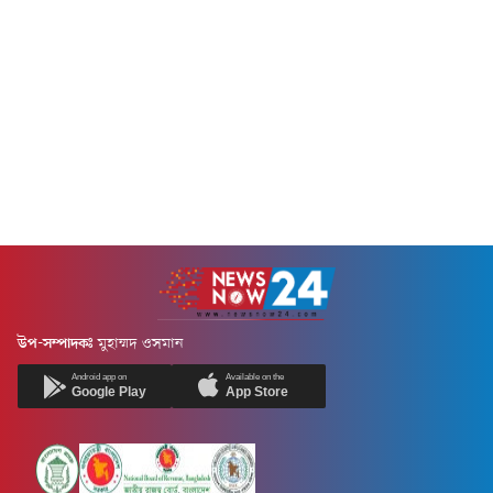
উপ-সম্পাদকঃ
মুহাম্মদ ওসমান
Android app on
Available on the
Google Play
App Store