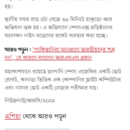
হয়।
স্থানীয় সময় রাত ২টা বেজে ৩৮ মিনিটে হাকুতো-আর
অভিযান শুরু হয়। এ অভিযানে স্পেসএক্স প্রতিষ্ঠানের
ফ্যালকন নাইন মডেলের রকেট ব্যবহার করা হচ্ছে।
আরও পড়ুন:
‘পাকিস্তানিরা মনেপ্রাণে ভারতীয়দের শত্রু
নন’, যে কারণে বললেন আরএসএস প্রধান
মহাকাশযানে রয়েছে জাপানি স্পেস এজেন্সির একটি ছোট
রোবট, কানাডা ভিত্তিক এক কোম্পানির ফ্লাইট কম্পিউটার
এবং নাসার ছোট একটি লেজার পরীক্ষার যন্ত্র।
নিউজনাউ/আরবি/২০২২
এশিয়া
থেকে আরও পড়ুন