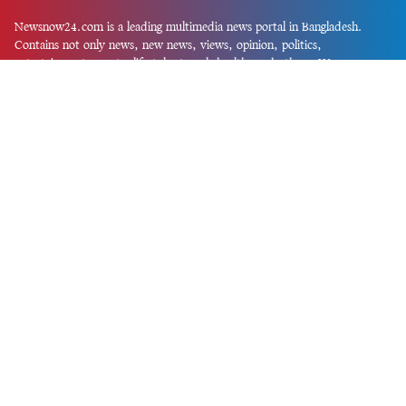
Newsnow24.com is a leading multimedia news portal in Bangladesh.
Contains not only news, new news, views, opinion, politics,
entertainment, sports, lifestyle, travel, health, and others. We are
committed to focusing on Probash news all around the world with
visuals.
তথ্য অধিদফতরের নিবন্ধন নম্বর :১৩৫
Dhaka Office:
House-55, Road-08, Block-D, Niketon, Gulshan-1,
Dhaka-1212.
Phone:
+880 1856 195 622
(WhatsApp)
Phone:
+880 1869 913 486
Chittagong office:
House-85/A, Road-7, 5th Floor, O.R.Nizam Road
R/A, 15 No. Bagmoniram,Panchlaish, Chattogram 4000.
Phone:
+880 1850 414 847
Phone:
+880 1313 427 319
Email:
newsnow24official@gmail.com
Design and Developed by
Md. Asif Iqbal
Privacy Policy
Contact Us