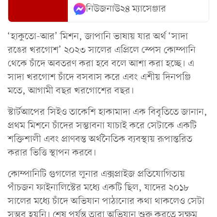
নিউজনাউ২৪ ম্যাসেঞ্জার
‘হাকুতো-আর’ মিশন, জাপানি ভাষায় যার অর্থ ‘সাদা
রঙের খরগোশ’ ২০২৩ সালের এপ্রিলে স্পেস কোম্পানি
থেকে চাঁদে অবতরণ করা হবে বলে আশা করা হচ্ছে। এ
সাদা খরগোশ চাঁদে বসবাস করে এবং এশীয় দিনপঞ্জি
মতে, আগামী বছর খরগোশের বছর।
স্টার্টআপের সিইও তাকেশি হাকামাদা এক বিবৃতিতে জানান,
প্রথম মিশনে চাঁদের সম্ভাবনা যাচাই করে সেটাকে একটি
শক্তিশালী এবং প্রাণবন্ত অর্থনৈতিক ব্যবস্থায় রূপান্তরিত
করার ভিত্তি স্থাপন করবে।
কোম্পানিটি গুগলের লুনার এক্সপ্রাইজ প্রতিযোগিতায়
পাঁচজন ফাইনালিস্টের মধ্যে একটি ছিল, যাদের ২০১৮
সালের মধ্যে চাঁদে অভিযান পাঠানোর কথা থাকলেও সেটা
সম্ভব হয়নি। শেষ পর্যন্ত তারা অভিযান শুরু করতে সক্ষম