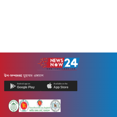
উপ-সম্পাদকঃ
মুহাম্মদ ওসমান
Android app on
Available on the
Google Play
App Store