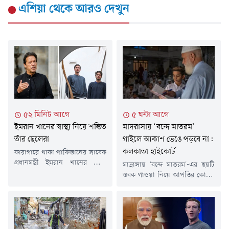
এশিয়া
থেকে আরও দেখুন
৫২ মিনিট আগে
৫ ঘন্টা আগে
ইমরান খানের স্বাস্থ্য নিয়ে শঙ্কিত
মাদরাসায় ‘বন্দে মাতরম’
তাঁর ছেলেরা
গাইলে আকাশ ভেঙে পড়বে না:
কলকাতা হাইকোর্ট
কারাগারে থাকা পাকিস্তানের সাবেক
প্রধানমন্ত্রী ইমরান খানের স্বাস্থ্য
মাদ্রাসায় 'বন্দে মাতরম'-এর ছয়টি
পরিস্থিতি নিয়ে নতুন করে উদ্বেগ
স্তবক গাওয়া নিয়ে আপত্তির কোনো
প্রকাশ করেছেন তার দুই ছেলে।
কারণ নেই বলে মন্তব্য করেছেন
তবে পরিবারের এ উদ্বেগ ও
কলকাতা হাইকোর্ট। আদালত
অভিযোগ প্রত্যাখ্যান করে পাকিস্তান
বলেন, এটি করা হলে 'আকাশ ভেঙে
সরকার জানিয়েছে, ইমরান খানের
পড়বে না'।বৃহস্পতিবার (৬ আগস্ট)
শারীরিক অবস্থা স্থিতিশীল রয়েছে
পশ্চিমবঙ্গ সরকারের জারি করা এক