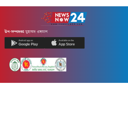
উপ-সম্পাদকঃ
মুহাম্মদ ওসমান
Android app on
Available on the
Google Play
App Store
Newsnow24.com is a leading multimedia news portal in Bangladesh.
Contains not only news, new news, views, opinion, politics,
entertainment, sports, lifestyle, travel, health, and others. We are
committed to focusing on Probash news all around the world with
visuals.
তথ্য অধিদফতরের নিবন্ধন নম্বর :১৩৫
Dhaka Office:
House-55, Road-08, Block-D, Niketon, Gulshan-1,