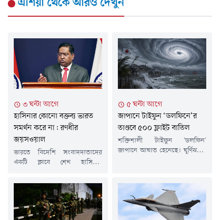
এশিয়া
থেকে আরও দেখুন
৩ ঘন্টা আগে
৫ ঘন্টা আগে
হাসিনার কোনো বক্তব্য ভারত
জাপানে টাইফুন ‘ডলফিনে’র
সমর্থন করে না: রণধীর
তাণ্ডবে ৫০০ ফ্লাইট বাতিল
জয়সওয়াল
শক্তিশালী টাইফুন 'ডলফিন'
জাপানে আঘাত হেনেছে। ঘূর্ণিঝড়টি
ভারতে বিদেশি সংবাদদাতাদের
দেশটির দক্ষিণাঞ্চলের কয়েকটি
একটি ক্লাবে শেখ হাসিনার
দ্বীপে তাণ্ডব চালিয়েছে। এর প্রভাবে
সাম্প্রতিক সংবাদ সম্মেলনকে ঘিরে
ওকিনাওয়ার প্রধান বিমানবন্দর
বাংলাদেশ ও ভারতের মধ্যে নতুন
সাময়িকভাবে বন্ধ করে দেওয়া
করে উত্তেজনা তৈরি হয়েছে।এর
হয়েছে। পাশাপাশি দ্বীপগামী ও দ্বীপ
পরিপ্রেক্ষিতে শুক্রবার (৭ আগস্ট)
থেকে ছেড়ে যাওয়া সব ফ্লাইট
ভারতের পররাষ্ট্র মন্ত্রণালয় (এমইএ)
বাতিল করা হয়েছে। আবহাওয়া