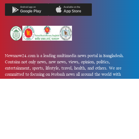
Android app on
Available on the
Google Play
App Store
Newsnow24.com is a leading multimedia news portal in Bangladesh.
Contains not only news, new news, views, opinion, politics,
entertainment, sports, lifestyle, travel, health, and others. We are
committed to focusing on Probash news all around the world with
visuals.
তথ্য অধিদফতরের নিবন্ধন নম্বর :১৩৫
Dhaka Office:
House-55, Road-08, Block-D, Niketon, Gulshan-1,
Dhaka-1212.
Phone:
+880 1856 195 622
(WhatsApp)
Phone:
+880 1869 913 486
Chittagong office:
House-85/A, Road-7, 5th Floor, O.R.Nizam Road
R/A, 15 No. Bagmoniram,Panchlaish, Chattogram 4000.
Phone:
+880 1850 414 847