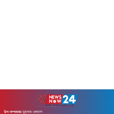
এ ঘটনা ঘটে।ননথাবুরি প্রাদেশিক
দাঁড়িয়েছে। তবে ২০৩০ অর্থবছরের
পুলিশের কমান্ডার লেফটেন্যান্ট
মধ্যে এই হার ৪৫ শতাংশে উন্নীত
কর্নেল ডেচরাপি কংদি রয়টার্সকে
করার...
জানিয়েছেন, সন্দেহভাজন...
উপ-সম্পাদকঃ
মুহাম্মদ ওসমান