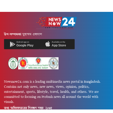
উপ-সম্পাদকঃ
মুহাম্মদ ওসমান
Android app on
Available on the
Google Play
App Store
Newsnow24.com is a leading multimedia news portal in Bangladesh.
Contains not only news, new news, views, opinion, politics,
entertainment, sports, lifestyle, travel, health, and others. We are
committed to focusing on Probash news all around the world with
visuals.
তথ্য অধিদফতরের নিবন্ধন নম্বর :১৩৫