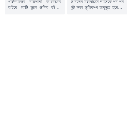
থাইল্যান্ডের রাজধানী ব্যাংককের
ভারতের মহারাষ্ট্রের নাসিকে পর পর
বাইরে একটি স্কুলে গুলির ঘটনায়
দুই দফা ভূমিকম্প অনুভূত হয়েছে।
অভিযুক্ত ১৪ বছর বয়সী থাই
এতে স্থানীয়দের মধ্যে আতঙ্ক
কিশোর সহিংস কনটেন্ট দেখত
ছড়িয়ে পড়ে। তবে এখন পর্যন্ত
সামাজিক যোগাযোগ মাধ্যমে
কোনো হতাহতের খবর পাওয়া
সহিংসতার সাথে সম্পর্কিত বিভিন্ন
যায়নি।ভারতীয় সংবাদমাধ্যমের
কনটেন্ট দেখত। তার কাছ থেকে
তথ্য অনুযায়ী, শনিবার (স্থানীয়
গত বছর একটি এয়ারগান জব্দ
সময়) রাত ১০টার দিকে প্রথম
করেছিলেন এক শিক্ষক। রোববার
ভূমিকম্প অনুভূত হয়। রিখটার
পুলিশ এ তথ্য জানিয়েছে।পুলিশ
স্কেলে এর মাত্রা ছিল ৪ দশমিক ৩।
বলছে, ওই কিশোর দীর্ঘদিন ধরে
এর কয়েক ঘণ্টা পর রবিবার...
আগ্নেয়াস্ত্র ব্যবহারের বিষয়ে...