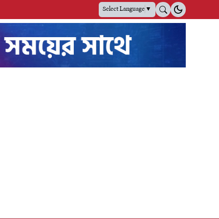
Select Language
▼