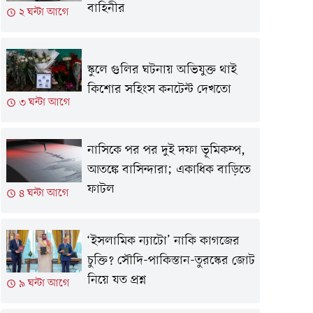
বাহিনীর
২ ঘন্টা আগে
স্কুলে গুলির ঘটনায় অভিযুক্ত থাই
কিশোর সহিংস কনটেন্ট দেখতো
৩ ঘন্টা আগে
নাসিকে পর পর দুই দফা ভূমিকম্প,
আতঙ্কে বাসিন্দারা; একাধিক বাড়িতে
ফাটল
৪ ঘন্টা আগে
‘ইসলামিক ন্যাটো’ নাকি কাগজের
চুক্তি? সৌদি-পাকিস্তান-তুরস্কের জোট
নিয়ে যত প্রশ্ন
৯ ঘন্টা আগে