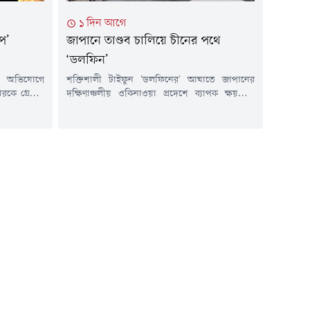
১ দিন আগে
পে’
জাপানে তাণ্ডব চালিয়ে চীনের পথে
‘ডলফিন’
ের অভিযোগে
শক্তিশালী টাইফুন 'ডলফিনের' আঘাতে জাপানের
কে গ্রেপ্তার
দক্ষিণাঞ্চলীয় ওকিনাওয়া প্রদেশে ব্যাপক ক্ষয়ক্ষতি
 পাকিস্তানি
হয়েছে। শনিবারের ঝড়ে অন্তত ছয়জন আহত
াজন এক নারীর
হয়েছেন। বিদ্যুৎ সংযোগ বিচ্ছিন্ন হয়ে পড়েছে ৫০
্ণ সামরিক তথ্য
হাজারের বেশি ভবনের। এদিকে চীনের পূর্ব উপকূলে
েন।ভারতীয়
টাইফুনটির আঘাতের আশঙ্কায় বন্দর ও ফেরি চলাচল
গত ৩০ মে ওই
বন্ধসহ নানা সতর্কতামূলক ব্যবস্থা নেওয়া হয়েছে।
য়। ভারতীয়
জাপানের কর্তৃপক্ষ জানিয়েছে, ওকিনাওয়ায় পাঁচজন
বয়স্ক ব্যক্তি আহত...