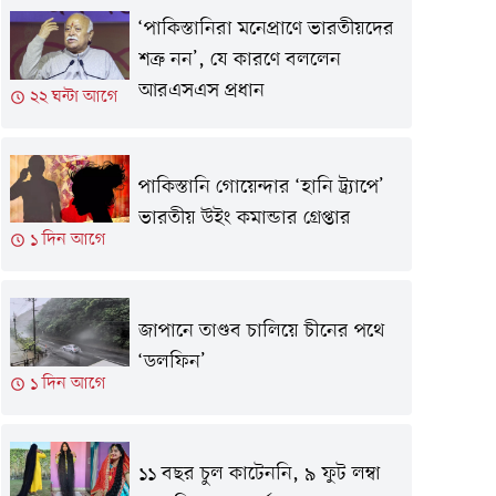
‘পাকিস্তানিরা মনেপ্রাণে ভারতীয়দের
শত্রু নন’, যে কারণে বললেন
আরএসএস প্রধান
২২ ঘন্টা আগে
পাকিস্তানি গোয়েন্দার ‘হানি ট্র্যাপে’
ভারতীয় উইং কমান্ডার গ্রেপ্তার
১ দিন আগে
জাপানে তাণ্ডব চালিয়ে চীনের পথে
‘ডলফিন’
১ দিন আগে
১১ বছর চুল কাটেননি, ৯ ফুট লম্বা