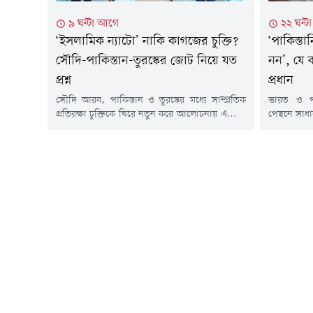
৯ ঘন্টা আগে
২২ ঘন্
‘ইসলামিক ন্যাটো’ নাকি কাগজের চুক্তি?
‘পাকিস্তা
সৌদি-পাকিস্তান-তুরস্কের জোট নিয়ে যত
নন’, যে
প্রশ্ন
প্রধান
সৌদি আরব, পাকিস্তান ও তুরস্কের মধ্যে সাম্প্রতিক
ভারত ও পাক
প্রতিরক্ষা চুক্তিকে ঘিরে নতুন করে আলোচনায় এসেছে
পেছনে সাধারণ
'ইসলামিক ন্যাটো' গঠনের সম্ভাবনা। গত শুক্রবার
বেশি দায়ী ব
মক্কায় তিন দেশের শীর্ষ নেতারা যৌথ প্রতিরক্ষা
(আরএসএস)
চুক্তিতে সই করার পর মধ্যপ্রাচ্যের নিরাপত্তা কাঠামো
পাকিস্তান ব
ও আঞ্চলিক ক্ষমতার ভারসাম্য নিয়ে নতুন করে প্রশ্ন
নন। বরং 
উঠেছে।সৌদি যুবরাজ মোহাম্মদ বিন সালমান,
ঐতিহাসিক ও
তুরস্কের প্রেসিডেন্ট রিসেপ...
মুম্বাইয়ে 'ইন