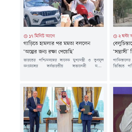
১৭ মিনিট আগে
২ ঘন্টা
গাড়িতে হামলার পর মমতা বললেন
বেলুচিস্ত
‘অল্পের জন্য রক্ষা পেয়েছি’
‘সন্ত্রাসী
ভারতের পশ্চিমবঙ্গের সাবেক মুখ্যমন্ত্রী ও তৃণমূল
পাকিস্তানের
কংগ্রেসের সর্বভারতীয় সভানেত্রী মমতা
ভিত্তিতে
বন্দ্যোপাধ্যায়ের গাড়িতে হামলার অভিযোগ উঠেছে।
সন্ত্রাসী
রবিবার দলীয় এক কর্মীর পরিবারের সাথে দেখা করতে
নিরাপত্তা বা
যাওয়ার পথে কলকাতার কাছে উত্তর ২৪ পরগনায় এই
টিভির প্র
হামলার ঘটনা ঘটে।অজ্ঞাতপরিচয় দুষ্কৃতকারীরা তার
ফিতনা-৩'-এর
গাড়ি লক্ষ্য করে ইট-পাথর ছুড়েছে। গাড়ির জানালা
ওয়াশুক, আভ
বন্ধ না থাকলে ইট-পাথরের আঘাতে তার মাথা...
এলাকায় এ
বাহিনীর বরা