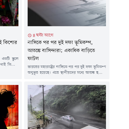
৪ ঘন্টা আগে
থাই কিশোর
নাসিকে পর পর দুই দফা ভূমিকম্প,
আতঙ্কে বাসিন্দারা; একাধিক বাড়িতে
ফাটল
 একটি স্কুলে
 থাই কিশোর
ভারতের মহারাষ্ট্রের নাসিকে পর পর দুই দফা ভূমিকম্প
োগ মাধ্যমে
অনুভূত হয়েছে। এতে স্থানীয়দের মধ্যে আতঙ্ক ছড়িয়ে
টেন্ট দেখত।
পড়ে। তবে এখন পর্যন্ত কোনো হতাহতের খবর পাওয়া
রগান জব্দ
যায়নি।ভারতীয় সংবাদমাধ্যমের তথ্য অনুযায়ী,
লিশ এ তথ্য
শনিবার (স্থানীয় সময়) রাত ১০টার দিকে প্রথম
র্ঘদিন ধরে
ভূমিকম্প অনুভূত হয়। রিখটার স্কেলে এর মাত্রা ছিল ৪
দশমিক ৩। এর কয়েক ঘণ্টা পর রবিবার...