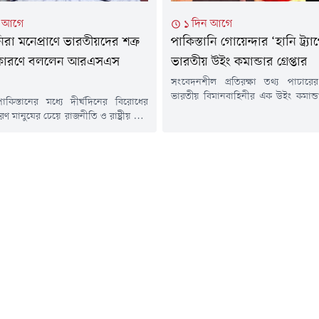
টা আগে
১ দিন আগে
নিরা মনেপ্রাণে ভারতীয়দের শত্রু
পাকিস্তানি গোয়েন্দার ‘হানি ট্র্যা
 কারণে বললেন আরএসএস
ভারতীয় উইং কমান্ডার গ্রেপ্তার
সংবেদনশীল প্রতিরক্ষা তথ্য পাচার
ভারতীয় বিমানবাহিনীর এক উইং কমান্ডার
িস্তানের মধ্যে দীর্ঘদিনের বিরোধের
করেছে দিল্লি পুলিশ। পুলিশের দাবি,
 মানুষের চেয়ে রাজনীতি ও রাষ্ট্রীয় স্বার্থ
গোয়েন্দা সংস্থার সঙ্গে যুক্ত সন্দেহভ
লে মনে করেন রাষ্ট্রীয় স্বয়ংসেবক সঙ্ঘের
'হানি ট্র্যাপে' পড়ে ওই কর্মকর্তা গুরুত্বপূর
 প্রধান মোহন ভগবত। তাঁর মতে,
ও নথি ডিজিটাল মাধ্যমে পাঠিয়েছ
া চীনের সাধারণ মানুষ ভারতীয়দের শত্রু
সংবাদমাধ্যমের প্রতিবেদন অনুযায়ী, 
তাদের সাথে ভারতের দীর্ঘদিনের
কর্মকর্তাকে গ্রেপ্তার করা হ
 সাংস্কৃতিক সম্পর্ক রয়েছে।সম্প্রতি
বিমানবাহিনীর...
্ডিয়ান্স ইন্টারন্যাশনাল মুভমেন্ট...