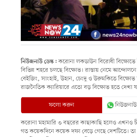
নিউজনাউ ডেস্ক:
করোনা লকডাউন বিরোধী বিক্ষোভে উত
বিভিন্ন শহরে চলছে বিক্ষোভ। রাস্তায় নেমে আন্দোল
বেইজিং, সাংহাই, উহান, চেংদু ও উরুমকিতে বিক্ষোভ 
রাজনৈতিক ক্যারিয়ারে এতো বড় বিক্ষোভ হতে দেখা য
ফলো করুন
নিউজনাউ
করোনা মহামারি ৩ বছরের কাছাকাছি হলেও এখনও চীন
গত কয়েকদিনে কয়েক দফা বেড়ে গেছে দেশটিতে। তা সত্ত