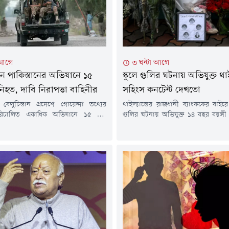
 আগে
৩ ঘন্টা আগে
ানে পাকিস্তানের অভিযানে ১৫
স্কুলে গুলির ঘটনায় অভিযুক্ত 
’ নিহত, দাবি নিরাপত্তা বাহিনীর
সহিংস কনটেন্ট দেখতো
 বেলুচিস্তান প্রদেশে গোয়েন্দা তথ্যের
থাইল্যান্ডের রাজধানী ব্যাংককের বাইরে
 পরিচালিত একাধিক অভিযানে ১৫ জন
গুলির ঘটনায় অভিযুক্ত ১৪ বছর বয়সী
 নিহত হয়েছে বলে জানিয়েছে দেশটির
সহিংস কনটেন্ট দেখত সামাজিক যোগায
হিনী।রবিবার রাষ্ট্রীয় গণমাধ্যম পাকিস্তান
সহিংসতার সাথে সম্পর্কিত বিভিন্ন কন
তিবেদনে বলা হয়, 'অপারেশন রদ্দুল
তার কাছ থেকে গত বছর একটি এয়া
 আওতায় বেলুচিস্তানের মাস্তুং, বোলান,
করেছিলেন এক শিক্ষক। রোববার পু
ারান, সিবি, খুজদার, হারনাই ও নুশকি
জানিয়েছে।পুলিশ বলছে, ওই কিশোর দী
সব অভিযান চালানো হয়।নিরাপত্তা
আগ্নেয়াস্ত্র ব্যবহারের বিষয়ে...
তে প্রতিবেদনে বলা হয়েছে,...