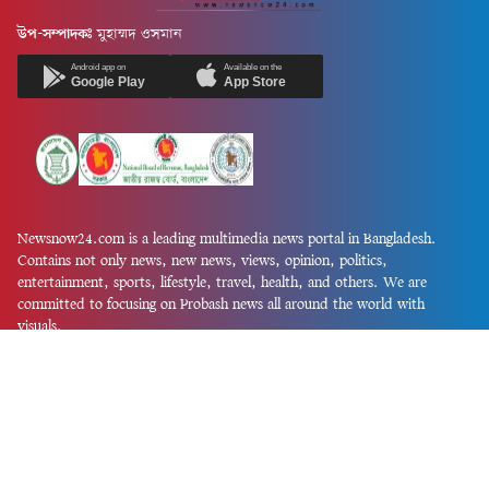
উপ-সম্পাদকঃ
মুহাম্মদ ওসমান
Android app on
Available on the
Google Play
App Store
Newsnow24.com is a leading multimedia news portal in Bangladesh.
Contains not only news, new news, views, opinion, politics,
entertainment, sports, lifestyle, travel, health, and others. We are
committed to focusing on Probash news all around the world with
visuals.
তথ্য অধিদফতরের নিবন্ধন নম্বর :১৩৫
Dhaka Office:
House-55, Road-08, Block-D, Niketon, Gulshan-1,
Dhaka-1212.
Phone:
+880 1856 195 622
(WhatsApp)
Phone:
+880 1869 913 486
Chittagong office:
House-85/A, Road-7, 5th Floor, O.R.Nizam Road