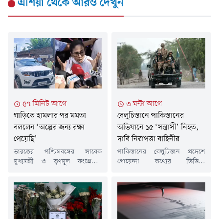
এশিয়া
থেকে আরও দেখুন
৫৭ মিনিট আগে
৩ ঘন্টা আগে
গাড়িতে হামলার পর মমতা
বেলুচিস্তানে পাকিস্তানের
বললেন ‘অল্পের জন্য রক্ষা
অভিযানে ১৫ ‘সন্ত্রাসী’ নিহত,
পেয়েছি’
দাবি নিরাপত্তা বাহিনীর
ভারতের পশ্চিমবঙ্গের সাবেক
পাকিস্তানের বেলুচিস্তান প্রদেশে
মুখ্যমন্ত্রী ও তৃণমূল কংগ্রেসের
গোয়েন্দা তথ্যের ভিত্তিতে
সর্বভারতীয় সভানেত্রী মমতা
পরিচালিত একাধিক অভিযানে ১৫
বন্দ্যোপাধ্যায়ের গাড়িতে হামলার
জন সন্ত্রাসী নিহত হয়েছে বলে
অভিযোগ উঠেছে। রবিবার দলীয়
জানিয়েছে দেশটির নিরাপত্তা
এক কর্মীর পরিবারের সাথে দেখা
বাহিনী।রবিবার রাষ্ট্রীয় গণমাধ্যম
করতে যাওয়ার পথে কলকাতার
পাকিস্তান টিভির প্রতিবেদনে বলা