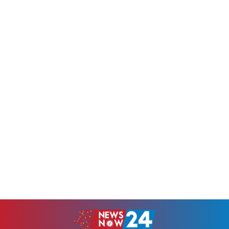
আঘাতের আশঙ্কায় বন্দর ও ফেরি
কর্মকর্তা গুরুত্বপূর্ণ সামরিক তথ্য ও
চলাচল বন্ধসহ নানা সতর্কতামূলক
নথি ডিজিটাল মাধ্যমে পাঠিয়েছেন।
ব্যবস্থা নেওয়া হয়েছে।জাপানের
ভারতীয় সংবাদমাধ্যমের প্রতিবেদন
কর্তৃপক্ষ জানিয়েছে, ওকিনাওয়ায়
অনুযায়ী, গত ৩০ মে ওই
পাঁচজন বয়স্ক ব্যক্তি আহত...
কর্মকর্তাকে গ্রেপ্তার করা হয়।
ভারতীয় বিমানবাহিনীর...