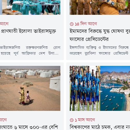
 আগে
১৪ দিন আগে
 প্রাণঘাতী ইবোলা ভাইরাসমুক্ত
ইমামদের বিরুদ্ধে যুদ্ধ ঘোষণা ব
ফাসোর প্রেসিডেন্টের
ী ভাইরাসজনিত রক্তক্ষরণজনিত রোগ
ইসলামিক ব্যক্তিত্ব ও ইমামদের বিরুদ্ধে
 হয়েছে পূর্ব আফ্রিকার দেশ উগান্ডা।
করেছেন বুরকিনা ফাসোর প্রেসিডেন্
(২৮ জুলাই) আনুষ্ঠানিকভাবে দেশটিকে
শাসক ইব্রাহিম তাওরে। তিনি বলেছেন
লে ঘোষণা দিয়েছেন দেশটির স্বাস্থ্যমন্ত্রী
ইসলামের' বিরুদ্ধে তাদের যুদ্ধ ইতিমধ্যে
োমুন্সি। ভাইরাসটির সর্বশেষ প্রাদুর্ভাবে
এরআগে বেশ কয়েকজন প্রভাবশালী ইম
০ জন আক্রান্ত হন এবং ২ জনের মৃত্যু
বিতর্কিত ধর্মীয় আইন পাস করান ত
 সংস্থা রয়টার্সের প্রতিবেদনে বলা হয়েছে,
ব্যক্তিত্বদের উদ্দেশে ইব্রাহিম তাওরে 
মাঝামাঝি সময়ে দেশটিতে ভাইরাসটির
উগ্রবাদ প্রচার করবেন তাদের বিরুদ্ধে রাষ্ট্র
েখা দেয়।...
আগে
১ মাস আগে
সংঘাতে ৬ মাসে ৩০০-এর বেশি
বিশ্বকাপের মাঠে চমক, এবার 