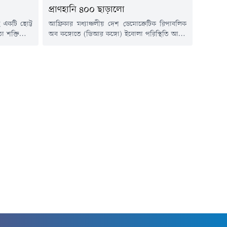
প্রাণহানি ৪০০ ছাড়ালো
 একটি ছোট্ট
আফ্রিকার মধ্যাঞ্চলীয় দেশ ডেমোক্রেটিক রিপাবলিক
তো শক্তিশালী
অব কঙ্গোতে (ডিআর কঙ্গো) ইবোলা পরিস্থিতি আরও
 হার মানেনি
ভয়াবহ হয়ে উঠেছে। দেশটিতে এখন পর্যন্ত ১ হাজার
শেষ পর্যন্ত
৪০৬ জনের শরীরে ইবোলা সংক্রমণ শনাক্ত হয়েছে।
ের্দের লড়াই
এর মধ্যে অন্তত ৪৩৮ জনের মৃত্যু হয়েছে। বৃহস্পতিবার
 সেই থেকেই
(২ জুলাই) দেশটির সরকারি পরিসংখ্যানের বরাত
মহাসাগরের
দিয়ে এ তথ্য জানিয়েছে ফরাসি বার্তা সংস্থা এএফপি।
দেশটির জাতীয়...