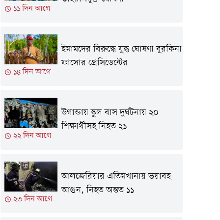
১১ দিন আগে
ইমামদের বিরুদ্ধে যুদ্ধ ঘোষণা বুরকিনা
ফাসোর প্রেসিডেন্টের
১৪ দিন আগে
উগান্ডায় স্কুল বাস দুর্ঘটনায় ২০
শিক্ষার্থীসহ নিহত ২১
২২ দিন আগে
আলজেরিয়ার এতিমখানায় ভয়াবহ
আগুন, নিহত অন্তত ১১
২৩ দিন আগে