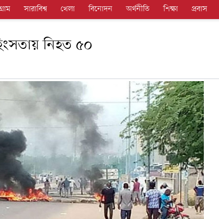
গ্রাম
সারাবিশ্ব
খেলা
বিনোদন
অর্থনীতি
শিক্ষা
প্রবাস
সহিংসতায় নিহত ৫০