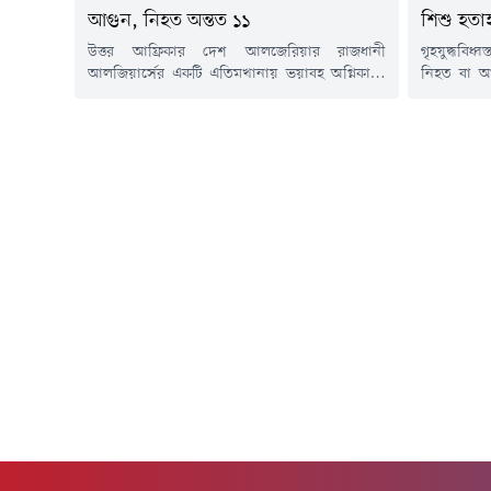
আগুন, নিহত অন্তত ১১
শিশু হতা
উত্তর আফ্রিকার দেশ আলজেরিয়ার রাজধানী
গৃহযুদ্ধবিধ
আলজিয়ার্সের একটি এতিমখানায় ভয়াবহ অগ্নিকাণ্ডে
নিহত বা আ
অন্তত ১১ জন নিহত হয়েছেন। এ ঘটনায় আরও অন্তত
(ইউনিসেফ)
১৯ জন আহত হয়েছেন বলে জানিয়েছে দেশটির
ড্রোন হামলা
ফায়ার সার্ভিস ও সিভিল ডিফেন্স কর্তৃপক্ষ।রাষ্ট্রায়ত্ত
উল্লেখ করে
সংবাদমাধ্যমের তথ্য অনুযায়ী, বৃহস্পতিবার স্থানীয়
জানিয়েছে 
সময় ভোরে রাজধানীর পাশের মোহাম্মদিয়া জেলার
২০২৩ সালের
একটি এতিমখানায় আগুনের সূত্রপাত হয়। খবর
আধাসামরিক
পেয়ে...
(আরএসএফ)-