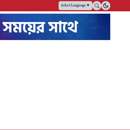
Select Language
▼