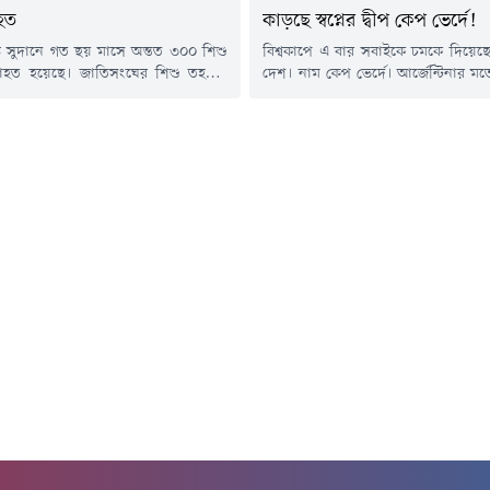
হত
কাড়ছে স্বপ্নের দ্বীপ কেপ ভের্দে!
্বস্ত সুদানে গত ছয় মাসে অন্তত ৩০০ শিশু
বিশ্বকাপে এ বার সবাইকে চমকে দিয়েছে
হত হয়েছে। জাতিসংঘের শিশু তহবিল
দেশ। নাম কেপ ভের্দে। আর্জেন্টিনার ম
 জানিয়েছে, এসব হতাহতের বেশিরভাগই
দলের বিরুদ্ধেও নির্ধারিত ৯০ মিনিটে
র শিকার। পরিস্থিতিকে অত্যন্ত উদ্বেগজনক
তারা। ম্যাচ গড়িয়েছে অতিরিক্ত সময়ে। 
 শিশুদের সুরক্ষা নিশ্চিতের আহ্বান
৩-২ ব্যবধানে বিদায় নিতে হলেও কেপ ভ
সংস্থাটি।ইউনিসেফের তথ্য অনুযায়ী,
মুগ্ধ করেছে ফুটবলপ্রেমীদের। আর
 এপ্রিল থেকে সুদানের সেনাবাহিনী ও
আলোচনায় উঠে এসেছে আটলান্টিক 
 বাহিনী র্যাপিড সাপোর্ট ফোর্সেস
বুকে থাকা...
এর মধ্যে...