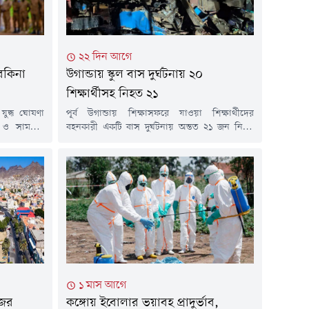
২২ দিন আগে
ুরকিনা
উগান্ডায় স্কুল বাস দুর্ঘটনায় ২০
শিক্ষার্থীসহ নিহত ২১
 যুদ্ধ ঘোষণা
পূর্ব উগান্ডায় শিক্ষাসফরে যাওয়া শিক্ষার্থীদের
ট ও সামরিক
বহনকারী একটি বাস দুর্ঘটনায় অন্তত ২১ জন নিহত
 'উগ্রবাদী
হয়েছেন। নিহতদের মধ্যে ২০ জন শিক্ষার্থী এবং
 শুরু হয়েছে।
একজন প্রাপ্তবয়স্ক রয়েছেন। সাম্প্রতিক বছরগুলোতে
ামকে আটক ও
শিশুদের নিয়ে ঘটে যাওয়া সবচেয়ে ভয়াবহ সড়ক
িনি।মুসলিম
দুর্ঘটনাগুলোর একটি এটি।বৃহস্পতিবার (১৬ জুলাই)
বলেছেন, যারা
সন্ধ্যায় কাপচোরওয়া এলাকায় এ দুর্ঘটনা ঘটে। এতে
ীয়...
বাসের কর্মীসহ আরো কয়েক ডজন মানুষ...
১ মাস আগে
নজর
কঙ্গোয় ইবোলার ভয়াবহ প্রাদুর্ভাব,