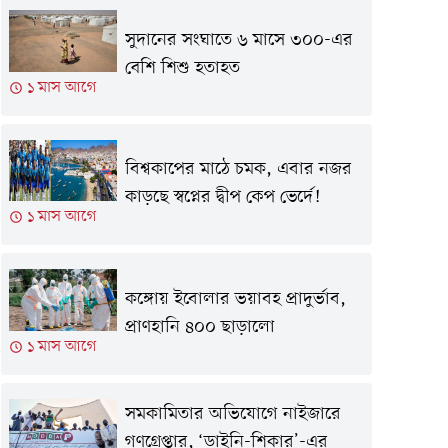
সুদানের সংঘাতে ৬ মাসে ৩০০-এর
বেশি শিশু হতাহত
১ মাস আগে
বিশ্বকাপের মাঠে চমক, এবার নজর
কাড়ছে স্বপ্নের দ্বীপ কেপ ভের্দে!
১ মাস আগে
কঙ্গোয় ইবোলার ভয়াবহ প্রাদুর্ভাব,
প্রাণহানি ৪০০ ছাড়ালো
১ মাস আগে
সমকামিতার অভিযোগে নাইজারে
গণগ্রেপ্তার, ‘ডাইনি-শিকার’-এর