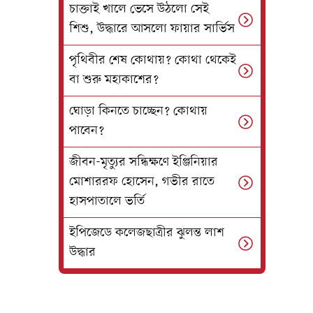
চাক্তাই খালে ভেসে উঠলো সেই
শিশু, উদ্ধারে আসলো ফায়ার সার্ভিস
পৃথিবীর শেষ কোথায়? কোথা থেকেই
বা শুরু মহাকাশের?
ঘোড়া কিনতে চাচ্ছেন? কোথায়
পাবেন?
জীবন-মৃত্যুর সন্ধিক্ষণে ইঞ্জিনিয়ার
মোশাররফ হোসেন, গভীর রাতে
হাসপাতালে ভর্তি
ইপিজেডে কলেজছাত্রীর ঝুলন্ত লাশ
উদ্ধার