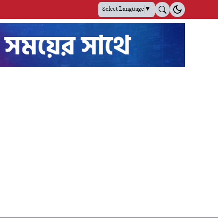
Select Language
▼