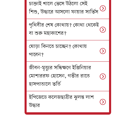
চাক্তাই খালে ভেসে উঠলো সেই
শিশু, উদ্ধারে আসলো ফায়ার সার্ভিস
পৃথিবীর শেষ কোথায়? কোথা থেকেই
বা শুরু মহাকাশের?
ঘোড়া কিনতে চাচ্ছেন? কোথায়
পাবেন?
জীবন-মৃত্যুর সন্ধিক্ষণে ইঞ্জিনিয়ার
মোশাররফ হোসেন, গভীর রাতে
হাসপাতালে ভর্তি
ইপিজেডে কলেজছাত্রীর ঝুলন্ত লাশ
উদ্ধার