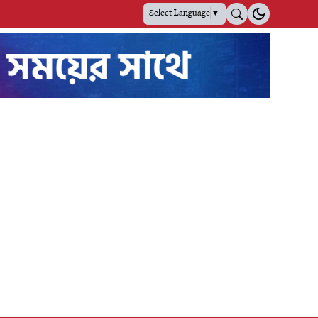
Select Language
▼