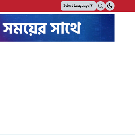
Select Language
▼