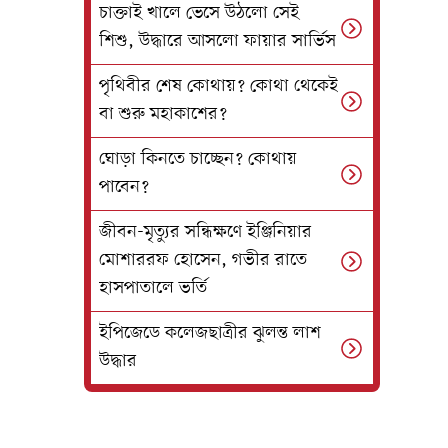
চাক্তাই খালে ভেসে উঠলো সেই
শিশু, উদ্ধারে আসলো ফায়ার সার্ভিস
পৃথিবীর শেষ কোথায়? কোথা থেকেই
বা শুরু মহাকাশের?
ঘোড়া কিনতে চাচ্ছেন? কোথায়
পাবেন?
জীবন-মৃত্যুর সন্ধিক্ষণে ইঞ্জিনিয়ার
মোশাররফ হোসেন, গভীর রাতে
হাসপাতালে ভর্তি
ইপিজেডে কলেজছাত্রীর ঝুলন্ত লাশ
উদ্ধার